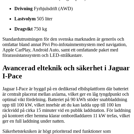
Drivning
Fyrhjulsdrift (AWD)
Lastvolym
505 liter
Dragvikt
750 kg
Standardutrustningen för den svenska marknaden är generös och
omfattar bland annat Pivi Pro-infotainmentsystem med navigation,
Apple CarPlay, Android Auto, samt ett omfattande paket med
förarassistanssystem och LED-strålkastare.
Avancerad elteknik och säkerhet i Jaguar
I-Pace
Jaguar I-Pace är byggd på en dedikerad elbilsplattform där batteriet
är centralt placerat mellan axlarna, vilket ger en låg tyngdpunkt och
optimal vikt fördelning. Batteriet på 90 kWh stöder snabbladdning
upp till 100 kW, vilket innebär att du kan ladda upp till 100 km
räckvidd på cirka 15 minuter vid en publik laddstation. För laddning
på kontoret eller hemma klarar ombordladdaren 11 kW trefas, vilket
ger en full laddning under natten.
Säkerhetstekniken är högt prioriterad med funktioner som