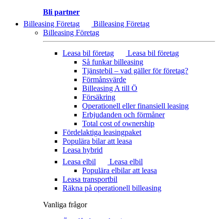
Bli partner
Billeasing Företag
Billeasing Företag
Billeasing Företag
Leasa bil företag
Leasa bil företag
Så funkar billeasing
Tjänstebil – vad gäller för företag?
Förmånsvärde
Billeasing A till Ö
Försäkring
Operationell eller finansiell leasing
Erbjudanden och förmåner
Total cost of ownership
Fördelaktiga leasingpaket
Populära bilar att leasa
Leasa hybrid
Leasa elbil
Leasa elbil
Populära elbilar att leasa
Leasa transportbil
Räkna på operationell billeasing
Vanliga frågor