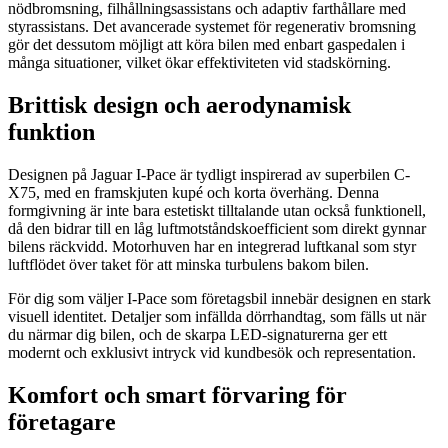
nödbromsning, filhållningsassistans och adaptiv farthållare med
styrassistans. Det avancerade systemet för regenerativ bromsning
gör det dessutom möjligt att köra bilen med enbart gaspedalen i
många situationer, vilket ökar effektiviteten vid stadskörning.
Brittisk design och aerodynamisk
funktion
Designen på Jaguar I-Pace är tydligt inspirerad av superbilen C-
X75, med en framskjuten kupé och korta överhäng. Denna
formgivning är inte bara estetiskt tilltalande utan också funktionell,
då den bidrar till en låg luftmotståndskoefficient som direkt gynnar
bilens räckvidd. Motorhuven har en integrerad luftkanal som styr
luftflödet över taket för att minska turbulens bakom bilen.
För dig som väljer I-Pace som företagsbil innebär designen en stark
visuell identitet. Detaljer som infällda dörrhandtag, som fälls ut när
du närmar dig bilen, och de skarpa LED-signaturerna ger ett
modernt och exklusivt intryck vid kundbesök och representation.
Komfort och smart förvaring för
företagare