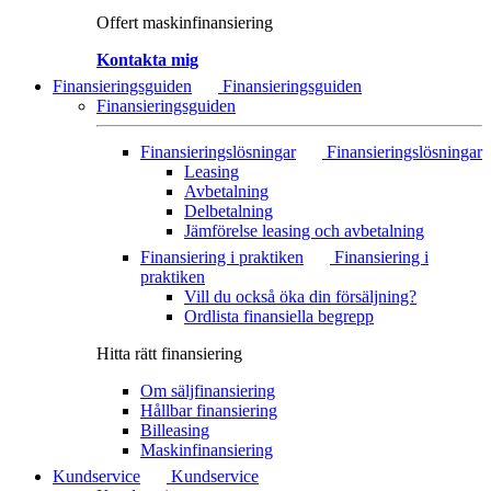
Offert maskinfinansiering
Kontakta mig
Finansieringsguiden
Finansieringsguiden
Finansieringsguiden
Finansieringslösningar
Finansieringslösningar
Leasing
Avbetalning
Delbetalning
Jämförelse leasing och avbetalning
Finansiering i praktiken
Finansiering i
praktiken
Vill du också öka din försäljning?
Ordlista finansiella begrepp
Hitta rätt finansiering
Om säljfinansiering
Hållbar finansiering
Billeasing
Maskinfinansiering
Kundservice
Kundservice