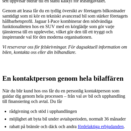
sett uppvisar bidrar till en stabil kalkyl för leasingavtalet.
Genom att leasa får du en tydlig översikt av företagets bilkostnader
samtidigt som ni kör en tekniskt avancerad bil som stärker företagets
hållbarhetsprofil. Jaguar I-Pace kombinerar den nödvändiga
funktionaliteten hos en SUV med en körglädje som gör varje
tjänsteresa till en upplevelse, vilket gör den till ett tryggt och
inspirerande val för den moderna organisationen.
Vi reserverar oss för felskrivningar. För dagsaktuell information om
bilen, kontakta oss eller din bilhandlare.
En kontaktperson genom hela bilaffären
När du blir kund hos oss får du en personlig kontaktperson som
guidar dig genom hela processen – från val av bil och upphandling
till finansiering och avtal. Du får
rådgivning och stöd i upphandlingen
möjlighet att byta bil under avtalsperioden, normalt 36 månader
rabatt på bränsle och däck och andra
fördelaktiga erbjudanden
.