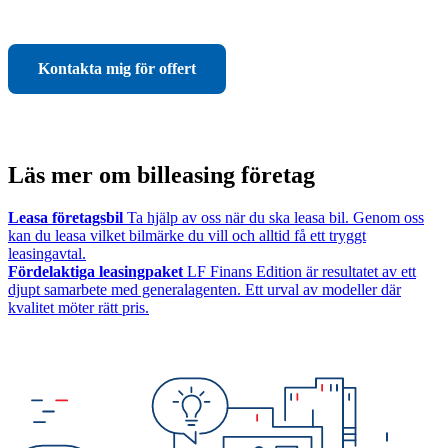
Kontakta mig för offert
Läs mer om billeasing företag
Leasa företagsbil
Ta hjälp av oss när du ska leasa bil. Genom oss
kan du leasa vilket bilmärke du vill och alltid få ett tryggt
leasingavtal.
Fördelaktiga leasingpaket
LF Finans Edition är resultatet av ett
djupt samarbete med generalagenten. Ett urval av modeller där
kvalitet möter rätt pris.