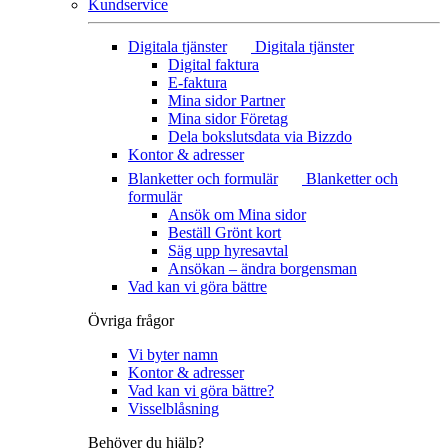
Kundservice
Digitala tjänster
Digitala tjänster
Digital faktura
E-faktura
Mina sidor Partner
Mina sidor Företag
Dela bokslutsdata via Bizzdo
Kontor & adresser
Blanketter och formulär
Blanketter och
formulär
Ansök om Mina sidor
Beställ Grönt kort
Säg upp hyresavtal
Ansökan – ändra borgensman
Vad kan vi göra bättre
Övriga frågor
Vi byter namn
Kontor & adresser
Vad kan vi göra bättre?
Visselblåsning
Behöver du hjälp?