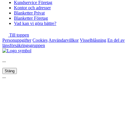
Kundservice Företag
Kontor och adresser
Blanketter Privat
Blanketter Företag
Vad kan vi göra bättre?
Till toppen
Personuppgifter
Cookies
Användarvillkor
Visselblåsning
En del av
länsförsäkringsgruppen
...
Stäng
...