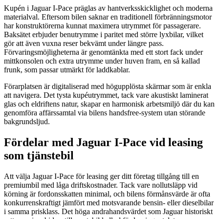
Kupén i Jaguar I-Pace präglas av hantverksskicklighet och moderna
materialval. Eftersom bilen saknar en traditionell förbränningsmotor
har konstruktörerna kunnat maximera utrymmet för passagerare.
Baksätet erbjuder benutrymme i paritet med större lyxbilar, vilket
gör att även vuxna reser bekvämt under längre pass.
Förvaringsmöjligheterna är genomtänkta med ett stort fack under
mittkonsolen och extra utrymme under huven fram, en så kallad
frunk, som passar utmärkt för laddkablar.
Förarplatsen är digitaliserad med högupplösta skärmar som är enkla
att navigera. Det tysta kupéutrymmet, tack vare akustiskt laminerat
glas och eldriftens natur, skapar en harmonisk arbetsmiljö där du kan
genomföra affärssamtal via bilens handsfree-system utan störande
bakgrundsljud.
Fördelar med Jaguar I-Pace vid leasing
som tjänstebil
Att välja Jaguar I-Pace för leasing ger ditt företag tillgång till en
premiumbil med låga driftskostnader. Tack vare nollutsläpp vid
körning är fordonsskatten minimal, och bilens förmånsvärde är ofta
konkurrenskraftigt jämfört med motsvarande bensin- eller dieselbilar
i samma prisklass. Det höga andrahandsvärdet som Jaguar historiskt