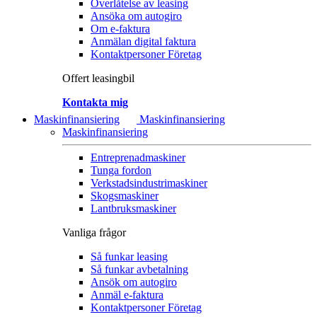
Överlåtelse av leasing
Ansöka om autogiro
Om e-faktura
Anmälan digital faktura
Kontaktpersoner Företag
Offert leasingbil
Kontakta mig
Maskinfinansiering
Maskinfinansiering
Maskinfinansiering
Entreprenadmaskiner
Tunga fordon
Verkstadsindustrimaskiner
Skogsmaskiner
Lantbruksmaskiner
Vanliga frågor
Så funkar leasing
Så funkar avbetalning
Ansök om autogiro
Anmäl e-faktura
Kontaktpersoner Företag