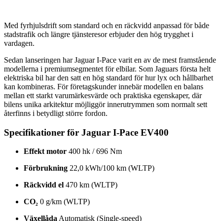
Med fyrhjulsdrift som standard och en räckvidd anpassad för både
stadstrafik och längre tjänsteresor erbjuder den hög trygghet i
vardagen.
Sedan lanseringen har Jaguar I-Pace varit en av de mest framstående
modellerna i premiumsegmentet för elbilar. Som Jaguars första helt
elektriska bil har den satt en hög standard för hur lyx och hållbarhet
kan kombineras. För företagskunder innebär modellen en balans
mellan ett starkt varumärkesvärde och praktiska egenskaper, där
bilens unika arkitektur möjliggör innerutrymmen som normalt sett
återfinns i betydligt större fordon.
Specifikationer för Jaguar I-Pace EV400
Effekt motor
400 hk / 696 Nm
Förbrukning
22,0 kWh/100 km (WLTP)
Räckvidd el
470 km (WLTP)
CO₂
0 g/km (WLTP)
Växellåda
Automatisk (Single-speed)