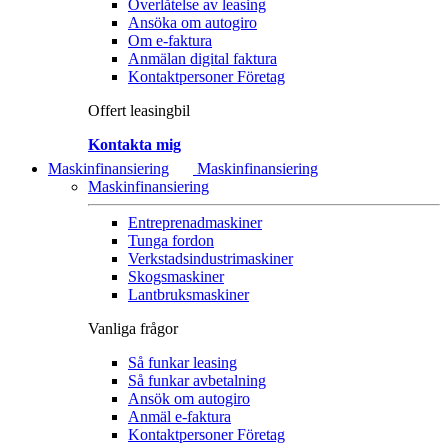
Överlåtelse av leasing
Ansöka om autogiro
Om e-faktura
Anmälan digital faktura
Kontaktpersoner Företag
Offert leasingbil
Kontakta mig
Maskinfinansiering
Maskinfinansiering
Maskinfinansiering
Entreprenadmaskiner
Tunga fordon
Verkstadsindustrimaskiner
Skogsmaskiner
Lantbruksmaskiner
Vanliga frågor
Så funkar leasing
Så funkar avbetalning
Ansök om autogiro
Anmäl e-faktura
Kontaktpersoner Företag