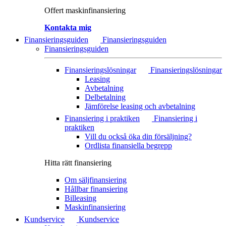
Offert maskinfinansiering
Kontakta mig
Finansieringsguiden
Finansieringsguiden
Finansieringsguiden
Finansieringslösningar
Finansieringslösningar
Leasing
Avbetalning
Delbetalning
Jämförelse leasing och avbetalning
Finansiering i praktiken
Finansiering i
praktiken
Vill du också öka din försäljning?
Ordlista finansiella begrepp
Hitta rätt finansiering
Om säljfinansiering
Hållbar finansiering
Billeasing
Maskinfinansiering
Kundservice
Kundservice