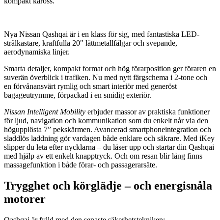
kompakt kaross.
Nya Nissan Qashqai är i en klass för sig, med fantastiska LED-
strålkastare, kraftfulla 20" lättmetallfälgar och svepande,
aerodynamiska linjer.
Smarta detaljer, kompakt format och hög förarposition ger föraren en
suverän överblick i trafiken. Nu med nytt färgschema i 2-tone och
en förvånansvärt rymlig och smart interiör med generöst
bagageutrymme, förpackad i en smidig exteriör.
Nissan Intelligent Mobility
erbjuder massor av praktiska funktioner
för ljud, navigation och kommunikation som du enkelt når via den
högupplösta 7” pekskärmen. Avancerad smartphoneintegration och
sladdlös laddning gör vardagen både enklare och säkrare. Med iKey
slipper du leta efter nycklarna – du låser upp och startar din Qashqai
med hjälp av ett enkelt knapptryck. Och om resan blir lång finns
massagefunktion i både förar- och passagerarsäte.
Trygghet och körglädje – och energisnåla
motorer
Qashqai är fylld med den senaste säkerhetstekniken: