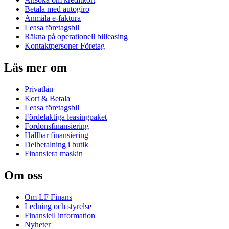
Betala med autogiro
Anmäla e-faktura
Leasa företagsbil
Räkna på operationell billeasing
Kontaktpersoner Företag
Läs mer om
Privatlån
Kort & Betala
Leasa företagsbil
Fördelaktiga leasingpaket
Fordonsfinansiering
Hållbar finansiering
Delbetalning i butik
Finansiera maskin
Om oss
Om LF Finans
Ledning och styrelse
Finansiell information
Nyheter