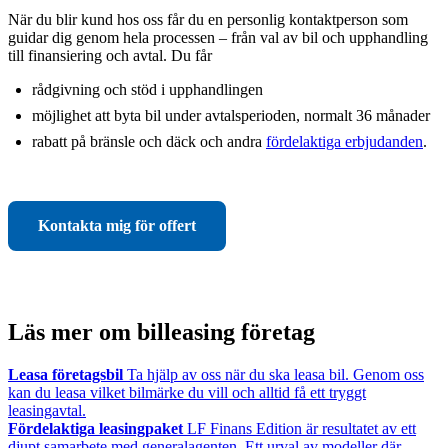
När du blir kund hos oss får du en personlig kontaktperson som
guidar dig genom hela processen – från val av bil och upphandling
till finansiering och avtal. Du får
rådgivning och stöd i upphandlingen
möjlighet att byta bil under avtalsperioden, normalt 36 månader
rabatt på bränsle och däck och andra
fördelaktiga erbjudanden
.
Kontakta mig för offert
Läs mer om billeasing företag
Leasa företagsbil
Ta hjälp av oss när du ska leasa bil. Genom oss
kan du leasa vilket bilmärke du vill och alltid få ett tryggt
leasingavtal.
Fördelaktiga leasingpaket
LF Finans Edition är resultatet av ett
djupt samarbete med generalagenten. Ett urval av modeller där