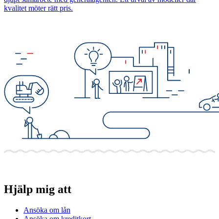
kvalitet möter rätt pris.
Hjälp mig att
Ansöka om lån
Ansöka om kreditkort