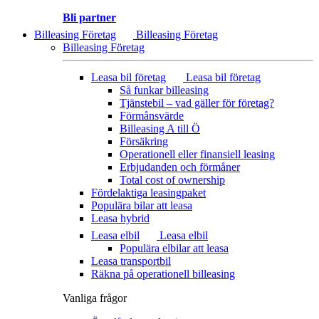
Bli partner
Billeasing Företag
Billeasing Företag
Billeasing Företag
Leasa bil företag
Leasa bil företag
Så funkar billeasing
Tjänstebil – vad gäller för företag?
Förmånsvärde
Billeasing A till Ö
Försäkring
Operationell eller finansiell leasing
Erbjudanden och förmåner
Total cost of ownership
Fördelaktiga leasingpaket
Populära bilar att leasa
Leasa hybrid
Leasa elbil
Leasa elbil
Populära elbilar att leasa
Leasa transportbil
Räkna på operationell billeasing
Vanliga frågor