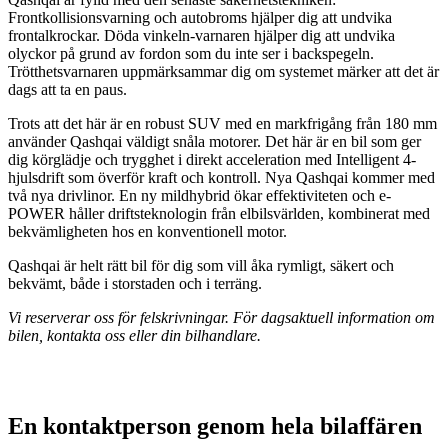
Frontkollisionsvarning och autobroms hjälper dig att undvika
frontalkrockar. Döda vinkeln-varnaren hjälper dig att undvika
olyckor på grund av fordon som du inte ser i backspegeln.
Trötthetsvarnaren uppmärksammar dig om systemet märker att det är
dags att ta en paus.
Trots att det här är en robust SUV med en markfrigång från 180 mm
använder Qashqai väldigt snåla motorer. Det här är en bil som ger
dig körglädje och trygghet i direkt acceleration med Intelligent 4-
hjulsdrift som överför kraft och kontroll. Nya Qashqai kommer med
två nya drivlinor. En ny mildhybrid ökar effektiviteten och e-
POWER håller driftsteknologin från elbilsvärlden, kombinerat med
bekvämligheten hos en konventionell motor.
Qashqai är helt rätt bil för dig som vill åka rymligt, säkert och
bekvämt, både i storstaden och i terräng.
Vi reserverar oss för felskrivningar. För dagsaktuell information om
bilen, kontakta oss eller din bilhandlare.
En kontaktperson genom hela bilaffären