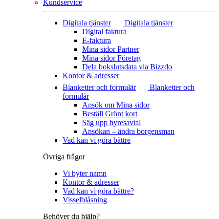
Kundservice
Digitala tjänster
Digitala tjänster
Digital faktura
E-faktura
Mina sidor Partner
Mina sidor Företag
Dela bokslutsdata via Bizzdo
Kontor & adresser
Blanketter och formulär
Blanketter och
formulär
Ansök om Mina sidor
Beställ Grönt kort
Säg upp hyresavtal
Ansökan – ändra borgensman
Vad kan vi göra bättre
Övriga frågor
Vi byter namn
Kontor & adresser
Vad kan vi göra bättre?
Visselblåsning
Behöver du hjälp?