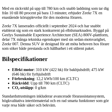
Med en räckvidd på upp till 780 km och snabb laddning som tar dig
från 10 till 80 procent på bara 13 minuter, erbjuder Zeekr 7X en
enastående körupplevelse för den moderna föraren.
Zeekr 7X lanserades officiellt i september 2024 och har snabbt
etablerat sig som en stark konkurrent på elbilsmarknaden. Byggd på
Geelys Sustainable Experience Architecture (SEA) 800V-plattform,
delar 7X många tekniska egenskaper med sin sedan-motsvarighet,
Zeekr 007. Denna SUV är designad för att möta behoven hos förare
som söker både prestanda och hållbarhet i ett stilrent paket.
Bilspecifikationer
Effekt motor
: 310 kW (422 hk) för bakhjulsdrift; 475 kW
(646 hk) för fyrhjulsdrift
Förbrukning
: 12,2 kWh/100 km (CLTC)
Räckvidd
: Upp till 780 km (CLTC)
CO₂-utsläpp
: 0 g/km
Standardutrustningen inkluderar avancerade förarassistanssystem,
högkvalitativa interiörmaterial och en rad smarta funktioner som gör
varje resa både säker och bekväm.