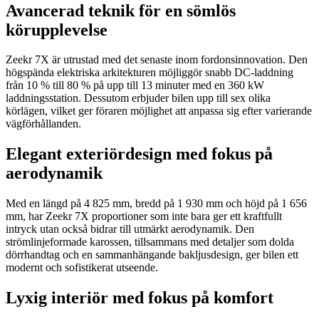
Avancerad teknik för en sömlös
körupplevelse
Zeekr 7X är utrustad med det senaste inom fordonsinnovation. Den
högspända elektriska arkitekturen möjliggör snabb DC-laddning
från 10 % till 80 % på upp till 13 minuter med en 360 kW
laddningsstation. Dessutom erbjuder bilen upp till sex olika
körlägen, vilket ger föraren möjlighet att anpassa sig efter varierande
vägförhållanden.
Elegant exteriördesign med fokus på
aerodynamik
Med en längd på 4 825 mm, bredd på 1 930 mm och höjd på 1 656
mm, har Zeekr 7X proportioner som inte bara ger ett kraftfullt
intryck utan också bidrar till utmärkt aerodynamik. Den
strömlinjeformade karossen, tillsammans med detaljer som dolda
dörrhandtag och en sammanhängande bakljusdesign, ger bilen ett
modernt och sofistikerat utseende.
Lyxig interiör med fokus på komfort