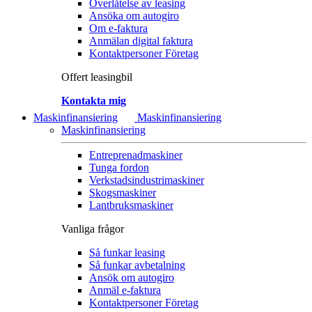
Överlåtelse av leasing
Ansöka om autogiro
Om e-faktura
Anmälan digital faktura
Kontaktpersoner Företag
Offert leasingbil
Kontakta mig
Maskinfinansiering
Maskinfinansiering
Maskinfinansiering
Entreprenadmaskiner
Tunga fordon
Verkstadsindustrimaskiner
Skogsmaskiner
Lantbruksmaskiner
Vanliga frågor
Så funkar leasing
Så funkar avbetalning
Ansök om autogiro
Anmäl e-faktura
Kontaktpersoner Företag