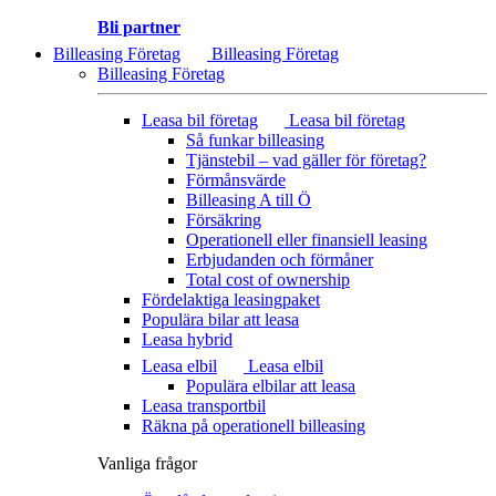
Bli partner
Billeasing Företag
Billeasing Företag
Billeasing Företag
Leasa bil företag
Leasa bil företag
Så funkar billeasing
Tjänstebil – vad gäller för företag?
Förmånsvärde
Billeasing A till Ö
Försäkring
Operationell eller finansiell leasing
Erbjudanden och förmåner
Total cost of ownership
Fördelaktiga leasingpaket
Populära bilar att leasa
Leasa hybrid
Leasa elbil
Leasa elbil
Populära elbilar att leasa
Leasa transportbil
Räkna på operationell billeasing
Vanliga frågor