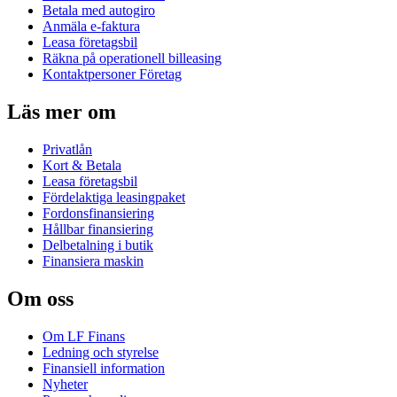
Betala med autogiro
Anmäla e-faktura
Leasa företagsbil
Räkna på operationell billeasing
Kontaktpersoner Företag
Läs mer om
Privatlån
Kort & Betala
Leasa företagsbil
Fördelaktiga leasingpaket
Fordonsfinansiering
Hållbar finansiering
Delbetalning i butik
Finansiera maskin
Om oss
Om LF Finans
Ledning och styrelse
Finansiell information
Nyheter