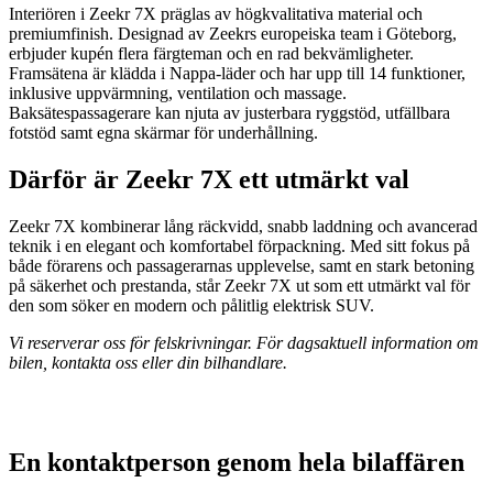
Interiören i Zeekr 7X präglas av högkvalitativa material och
premiumfinish. Designad av Zeekrs europeiska team i Göteborg,
erbjuder kupén flera färgteman och en rad bekvämligheter.
Framsätena är klädda i Nappa-läder och har upp till 14 funktioner,
inklusive uppvärmning, ventilation och massage.
Baksätespassagerare kan njuta av justerbara ryggstöd, utfällbara
fotstöd samt egna skärmar för underhållning.
Därför är Zeekr 7X ett utmärkt val
Zeekr 7X kombinerar lång räckvidd, snabb laddning och avancerad
teknik i en elegant och komfortabel förpackning. Med sitt fokus på
både förarens och passagerarnas upplevelse, samt en stark betoning
på säkerhet och prestanda, står Zeekr 7X ut som ett utmärkt val för
den som söker en modern och pålitlig elektrisk SUV.
Vi reserverar oss för felskrivningar. För dagsaktuell information om
bilen, kontakta oss eller din bilhandlare.
En kontaktperson genom hela bilaffären