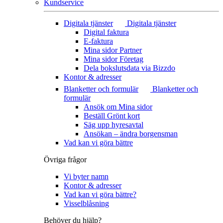
Kundservice
Digitala tjänster
Digitala tjänster
Digital faktura
E-faktura
Mina sidor Partner
Mina sidor Företag
Dela bokslutsdata via Bizzdo
Kontor & adresser
Blanketter och formulär
Blanketter och
formulär
Ansök om Mina sidor
Beställ Grönt kort
Säg upp hyresavtal
Ansökan – ändra borgensman
Vad kan vi göra bättre
Övriga frågor
Vi byter namn
Kontor & adresser
Vad kan vi göra bättre?
Visselblåsning
Behöver du hjälp?