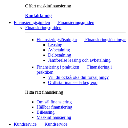
Offert maskinfinansiering
Kontakta mig
Finansieringsguiden
Finansieringsguiden
Finansieringsguiden
Finansieringslösningar
Finansieringslösningar
Leasing
Avbetalning
Delbetalning
Jämförelse leasing och avbetalning
Finansiering i praktiken
Finansiering i
praktiken
Vill du också öka din försäljning?
Ordlista finansiella begrepp
Hitta rätt finansiering
Om säljfinansiering
Hållbar finansiering
Billeasing
Maskinfinansiering
Kundservice
Kundservice