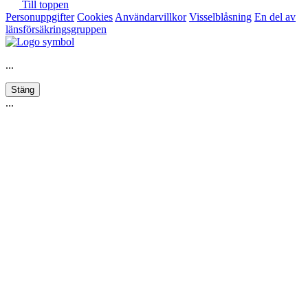
Till toppen
Personuppgifter
Cookies
Användarvillkor
Visselblåsning
En del av
länsförsäkringsgruppen
...
Stäng
...