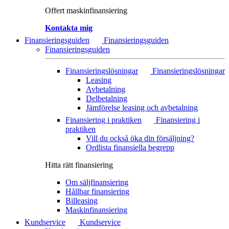
Offert maskinfinansiering
Kontakta mig
Finansieringsguiden
Finansieringsguiden
Finansieringsguiden
Finansieringslösningar
Finansieringslösningar
Leasing
Avbetalning
Delbetalning
Jämförelse leasing och avbetalning
Finansiering i praktiken
Finansiering i
praktiken
Vill du också öka din försäljning?
Ordlista finansiella begrepp
Hitta rätt finansiering
Om säljfinansiering
Hållbar finansiering
Billeasing
Maskinfinansiering
Kundservice
Kundservice