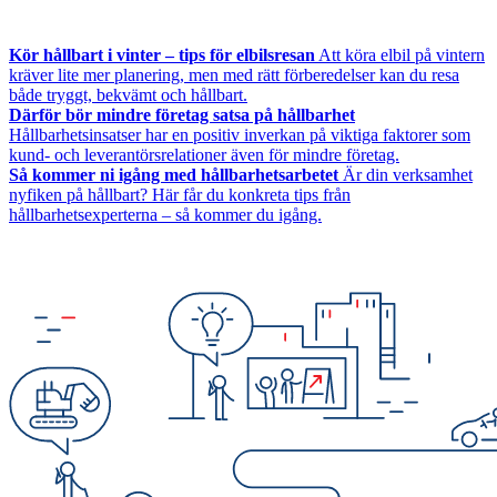
Kör hållbart i vinter – tips för elbilsresan
Att köra elbil på vintern
kräver lite mer planering, men med rätt förberedelser kan du resa
både tryggt, bekvämt och hållbart.
Därför bör mindre företag satsa på hållbarhet
Hållbarhetsinsatser har en positiv inverkan på viktiga faktorer som
kund- och leverantörsrelationer även för mindre företag.
Så kommer ni igång med hållbarhetsarbetet
Är din verksamhet
nyfiken på hållbart? Här får du konkreta tips från
hållbarhetsexperterna – så kommer du igång.