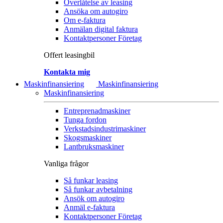
Överlåtelse av leasing
Ansöka om autogiro
Om e-faktura
Anmälan digital faktura
Kontaktpersoner Företag
Offert leasingbil
Kontakta mig
Maskinfinansiering
Maskinfinansiering
Maskinfinansiering
Entreprenadmaskiner
Tunga fordon
Verkstadsindustrimaskiner
Skogsmaskiner
Lantbruksmaskiner
Vanliga frågor
Så funkar leasing
Så funkar avbetalning
Ansök om autogiro
Anmäl e-faktura
Kontaktpersoner Företag