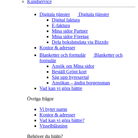
Kundservice
Digitala tjänster
Digitala tjänster
Digital faktura
E-faktura
Mina sidor Partner
Mina sidor Företag
Dela bokslutsdata via Bizzdo
Kontor & adresser
Blanketter och formulär
Blanketter och
formulär
Ansök om Mina sidor
Beställ Grönt kort
Säg upp hyresavtal
Ansökan – ändra borgensman
Vad kan vi göra bättre
Övriga frågor
Vi byter namn
Kontor & adresser
Vad kan vi göra bättre?
Visselblåsning
Behöver du hjälp?