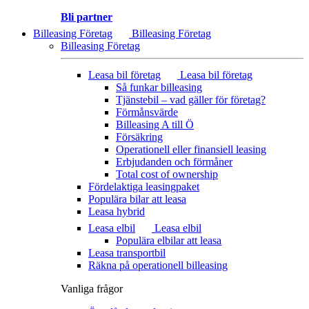
Bli partner
Billeasing Företag
Billeasing Företag
Billeasing Företag
Leasa bil företag
Leasa bil företag
Så funkar billeasing
Tjänstebil – vad gäller för företag?
Förmånsvärde
Billeasing A till Ö
Försäkring
Operationell eller finansiell leasing
Erbjudanden och förmåner
Total cost of ownership
Fördelaktiga leasingpaket
Populära bilar att leasa
Leasa hybrid
Leasa elbil
Leasa elbil
Populära elbilar att leasa
Leasa transportbil
Räkna på operationell billeasing
Vanliga frågor