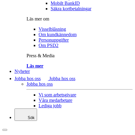
Mobilt BankID
Säkra kortbetalningar
Läs mer om
Visselblåsning
Om kundkännedom
Personuppgifter
Om PSD2
Press & Media
Läs mer
Nyheter
Jobba hos oss
Jobba hos oss
Jobba hos oss
Vi som arbetsgivare
Våra medarbetare
Lediga jobb
Sök