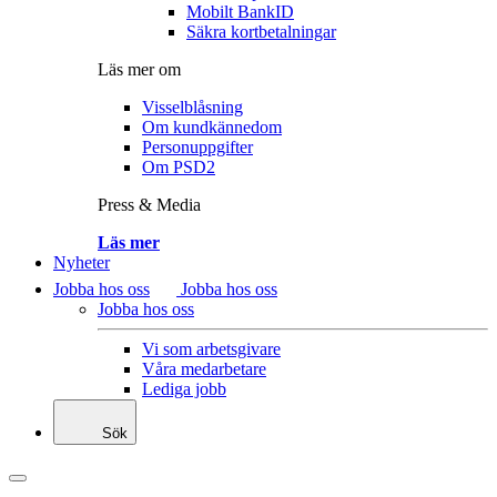
Mobilt BankID
Säkra kortbetalningar
Läs mer om
Visselblåsning
Om kundkännedom
Personuppgifter
Om PSD2
Press & Media
Läs mer
Nyheter
Jobba hos oss
Jobba hos oss
Jobba hos oss
Vi som arbetsgivare
Våra medarbetare
Lediga jobb
Sök