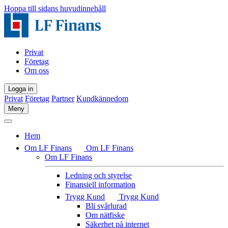
Hoppa till sidans huvudinnehåll
Privat
Företag
Om oss
Logga in
Privat
Företag
Partner
Kundkännedom
Meny
Hem
Om LF Finans
Om LF Finans
Om LF Finans
Ledning och styrelse
Finansiell information
Trygg Kund
Trygg Kund
Bli svårlurad
Om nätfiske
Säkerhet på internet