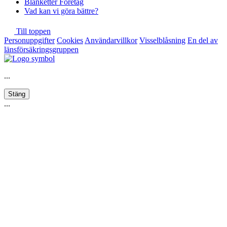
Blanketter Företag
Vad kan vi göra bättre?
Till toppen
Personuppgifter
Cookies
Användarvillkor
Visselblåsning
En del av
länsförsäkringsgruppen
...
Stäng
...