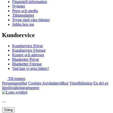
Finansiell information
Nyheter
Press och media
Tillgänglighet
Trygg med våra tjänster
Jobba hos oss
Kundservice
Kundservice Privat
Kundservice Företag
Kontor och adresser
Blanketter Privat
Blanketter Företag
Vad kan vi göra bättre?
Till toppen
Personuppgifter
Cookies
Användarvillkor
Visselblåsning
En del av
länsförsäkringsgruppen
...
Stäng