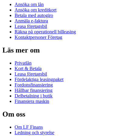
Ansöka om lån
Ansöka om kreditkort
Betala med autogiro
Anmäla e-faktura
Leasa företagsbil
Räkna på operationell billeasing
Kontaktpersoner Företag
Läs mer om
Privatlån
Kort & Betala
Leasa företagsbil
Fördelaktiga leasingpaket
Fordonsfinansiering
Hållbar finansiering
Delbetalning i butik
Finansiera maskin
Om oss
Om LF Finans
Ledning och styrelse