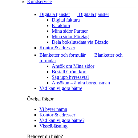
Kundservice
Digitala tjänster
Digitala tjänster
Digital faktura
E-faktura
Mina sidor Partner
Mina sidor Företag
Dela bokslutsdata via Bizzdo
Kontor & adresser
Blanketter och formulär
Blanketter och
formulär
Ansök om Mina sidor
Beställ Grönt kort
Säg upp hyresavtal
Ansökan – ändra borgensman
Vad kan vi göra bättre
Övriga frågor
Vi byter namn
Kontor & adresser
Vad kan vi göra bättre?
Visselblåsning
Behöver du hjälp?