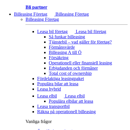
Bli partner
Billeasing Företag
Billeasing Företag
Billeasing Företag
Leasa bil företag
Leasa bil företag
Så funkar billeasing
Tjänstebil – vad gäller för företag?
Förmånsvärde
Billeasing A till Ö
Försäkring
Operationell eller finansiell leasing
Erbjudanden och förmåner
Total cost of ownership
Fördelaktiga leasingpaket
Populära bilar att leasa
Leasa hybrid
Leasa elbil
Leasa elbil
Populära elbilar att leasa
Leasa transportbil
Räkna på operationell billeasing
Vanliga frågor