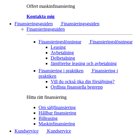
Offert maskinfinansiering
Kontakta mig
Finansieringsguiden
Finansieringsguiden
Finansieringsguiden
Finansieringslösningar
Finansieringslösningar
Leasing
Avbetalning
Delbetalning
Jämförelse leasing och avbetalning
Finansiering i praktiken
Finansiering i
praktiken
Vill du också öka din försäljning?
Ordlista finansiella begrepp
Hitta rätt finansiering
Om säljfinansiering
Hållbar finansiering
Billeasing
Maskinfinansiering
Kundservice
Kundservice