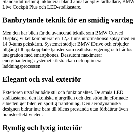
Standardutrustning inkluderar bland annat adaptiv farthållare, BMW
Live Cockpit Plus och LED-strålkastare.
Banbrytande teknik för en smidig vardag
Men den här bilen får du avancerad teknik som BMW Curved
Display, vilket kombinerar en 12,3-tums informationsdisplay med en
14,9-tums pekskärm. Systemet stödjer BMW iDrive och erbjuder
tillgång till uppkopplade tjänster som realtidsnavigering och trådlös
integration med smartphones. Dessutom maximerar
energihanteringssystemet körsträckan och optimerar
laddningsprocessen.
Elegant och sval exteriör
Exteriören utstrålar både stil och funktionalitet. De smala LED-
strålkastarna, den ikoniska njurgrillen och den strömlinjeformade
siluetten ger bilen en sportig framtoning. Den aerodynamiska
designen bidrar inte bara till bilens prestanda utan förbättrar även
bränsleeffektiviteten.
Rymlig och lyxig interiör