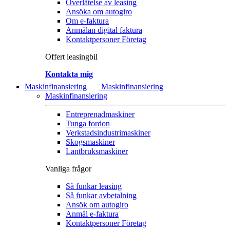
Överlåtelse av leasing
Ansöka om autogiro
Om e-faktura
Anmälan digital faktura
Kontaktpersoner Företag
Offert leasingbil
Kontakta mig
Maskinfinansiering
Maskinfinansiering
Maskinfinansiering
Entreprenadmaskiner
Tunga fordon
Verkstadsindustrimaskiner
Skogsmaskiner
Lantbruksmaskiner
Vanliga frågor
Så funkar leasing
Så funkar avbetalning
Ansök om autogiro
Anmäl e-faktura
Kontaktpersoner Företag