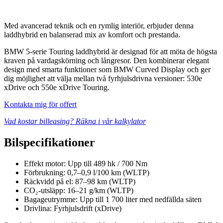
Med avancerad teknik och en rymlig interiör, erbjuder denna
laddhybrid en balanserad mix av komfort och prestanda.
BMW 5-serie Touring laddhybrid är designad för att möta de högsta
kraven på vardagskörning och långresor. Den kombinerar elegant
design med smarta funktioner som BMW Curved Display och ger
dig möjlighet att välja mellan två fyrhjulsdrivna versioner: 530e
xDrive och 550e xDrive Touring.
Kontakta mig för offert
Vad kostar billeasing? Räkna i vår kalkylator
Bilspecifikationer
Effekt motor: Upp till 489 hk / 700 Nm
Förbrukning: 0,7–0,9 l/100 km (WLTP)
Räckvidd på el: 87–98 km (WLTP)
CO₂-utsläpp: 16–21 g/km (WLTP)
Bagageutrymme: Upp till 1 700 liter med nedfällda säten
Drivlina: Fyrhjulsdrift (xDrive)