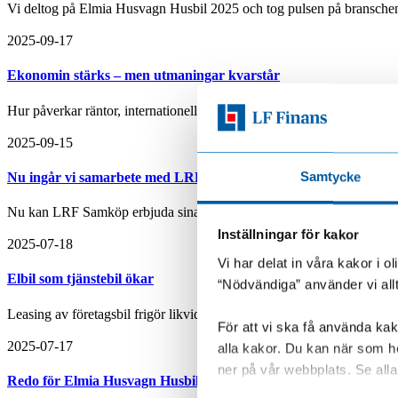
Vi deltog på Elmia Husvagn Husbil 2025 och tog pulsen på branschen
2025-09-17
Ekonomin stärks – men utmaningar kvarstår
Hur påverkar räntor, internationell handel och hushållens ekonomi f
2025-09-15
Samtycke
Nu ingår vi samarbete med LRF Samköp
Nu kan LRF Samköp erbjuda sina medlemmar bilfinansiering genom le
Inställningar för kakor
2025-07-18
Vi har delat in våra kakor i 
Elbil som tjänstebil ökar
“Nödvändiga” använder vi all
Leasing av företagsbil frigör likviditet och sprider kostnaden över tid. 
För att vi ska få använda kako
2025-07-17
alla kakor. Du kan när som he
ner på vår webbplats. Se alla 
Redo för Elmia Husvagn Husbil 2025?