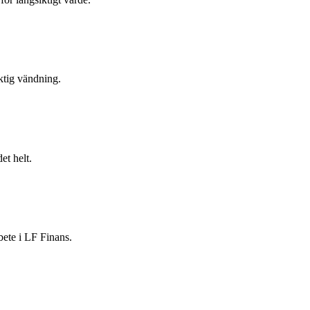
ktig vändning.
et helt.
bete i LF Finans.