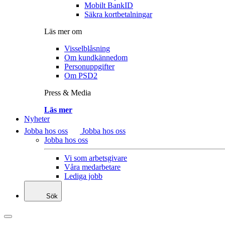
Mobilt BankID
Säkra kortbetalningar
Läs mer om
Visselblåsning
Om kundkännedom
Personuppgifter
Om PSD2
Press & Media
Läs mer
Nyheter
Jobba hos oss
Jobba hos oss
Jobba hos oss
Vi som arbetsgivare
Våra medarbetare
Lediga jobb
Sök