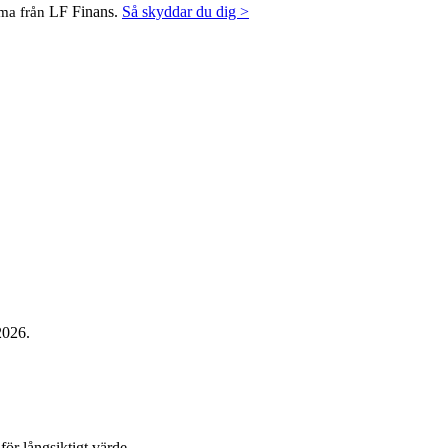
LF Finans.
Så skyddar du dig >
mma från
2026.
ör långsiktigt värde.