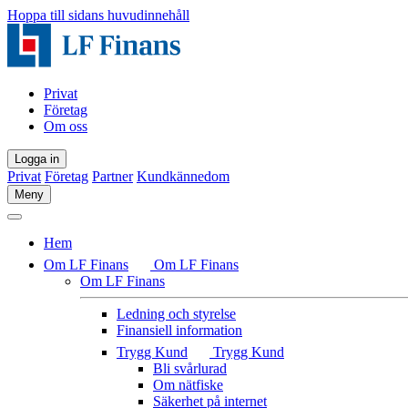
Hoppa till sidans huvudinnehåll
Privat
Företag
Om oss
Logga in
Privat
Företag
Partner
Kundkännedom
Meny
Hem
Om LF Finans
Om LF Finans
Om LF Finans
Ledning och styrelse
Finansiell information
Trygg Kund
Trygg Kund
Bli svårlurad
Om nätfiske
Säkerhet på internet