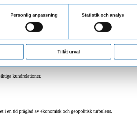
ar personuppgifter när du besöker vår webbplats
i ses där!
Personlig anpassning
Statistik och analys
å plats!
Tillåt urval
iktiga kundrelationer.
et i en tid präglad av ekonomisk och geopolitisk turbulens.