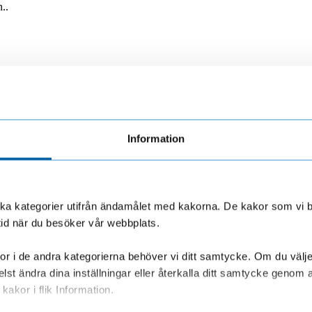
..
öretagen? Johan Lundqvist, makroekonom LF, reflekterar.
Information
asing eller avbetalning.
olika kategorier utifrån ändamålet med kakorna. De kakor som vi 
tid när du besöker vår webbplats.
Det underlättar elbilsval när priset är högre och restvärdet osäkert.
r i de andra kategorierna behöver vi ditt samtycke. Om du väljer “
lst ändra dina inställningar eller återkalla ditt samtycke genom a
kakor i flik Information.