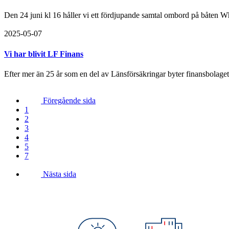
Den 24 juni kl 16 håller vi ett fördjupande samtal ombord på båten W
2025-05-07
Vi har blivit LF Finans
Efter mer än 25 år som en del av Länsförsäkringar byter finansbolage
Föregående sida
1
2
3
4
5
7
Nästa sida