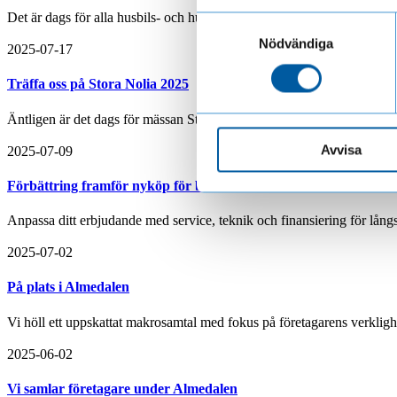
Läs mer om hur vi behandl
Det är dags för alla husbils- och husvagnsentusiaster att samlas igen. V
Samtyckesval
Nödvändiga
2025-07-17
Träffa oss på Stora Nolia 2025
Äntligen är det dags för mässan Stora Nolia, och vi kommer att vara p
Avvisa
2025-07-09
Förbättring framför nyköp för båtkunden
Anpassa ditt erbjudande med service, teknik och finansiering för långs
2025-07-02
På plats i Almedalen
Vi höll ett uppskattat makrosamtal med fokus på företagarens verkligh
2025-06-02
Vi samlar företagare under Almedalen