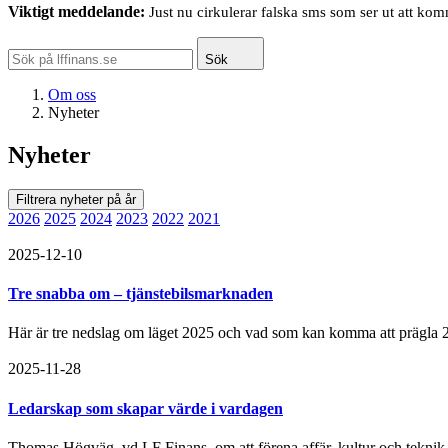
Viktigt meddelande:
Just nu cirkulerar falska sms som ser ut att ko
Sök
Om oss
Nyheter
Nyheter
Filtrera nyheter på år
2026
2025
2024
2023
2022
2021
2025-12-10
Tre snabba om – tjänstebilsmarknaden
Här är tre nedslag om läget 2025 och vad som kan komma att prägla 
2025-11-28
Ledarskap som skapar värde i vardagen
Thomas Högväg, vd LF Finans, om att förena affär, kultur och teknik f