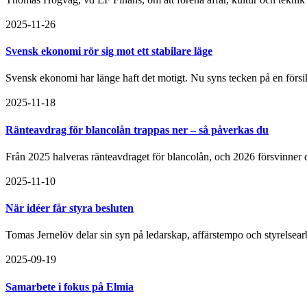
2025-11-26
Svensk ekonomi rör sig mot ett stabilare läge
Svensk ekonomi har länge haft det motigt. Nu syns tecken på en försi
2025-11-18
Ränteavdrag för blancolån trappas ner – så påverkas du
Från 2025 halveras ränteavdraget för blancolån, och 2026 försvinner d
2025-11-10
När idéer får styra besluten
Tomas Jernelöv delar sin syn på ledarskap, affärstempo och styrelsear
2025-09-19
Samarbete i fokus på Elmia