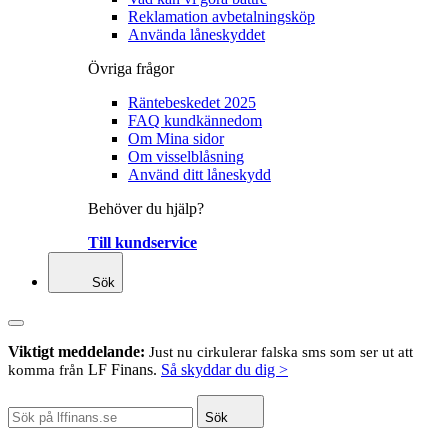
Reklamation avbetalningsköp
Använda låneskyddet
Övriga frågor
Räntebeskedet 2025
FAQ kundkännedom
Om Mina sidor
Om visselblåsning
Använd ditt låneskydd
Behöver du hjälp?
Till kundservice
Sök
Viktigt meddelande:
Just nu cirkulerar falska sms som ser ut att
LF Finans.
Så skyddar du dig >
komma från
Sök