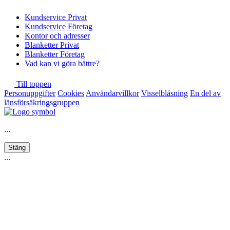
Kundservice Privat
Kundservice Företag
Kontor och adresser
Blanketter Privat
Blanketter Företag
Vad kan vi göra bättre?
Till toppen
Personuppgifter
Cookies
Användarvillkor
Visselblåsning
En del av
länsförsäkringsgruppen
...
Stäng
...