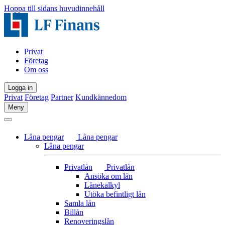
Hoppa till sidans huvudinnehåll
Privat
Företag
Om oss
Logga in
Privat
Företag
Partner
Kundkännedom
Meny
Låna pengar
Låna pengar
Låna pengar
Privatlån
Privatlån
Ansöka om lån
Lånekalkyl
Utöka befintligt lån
Samla lån
Billån
Renoveringslån