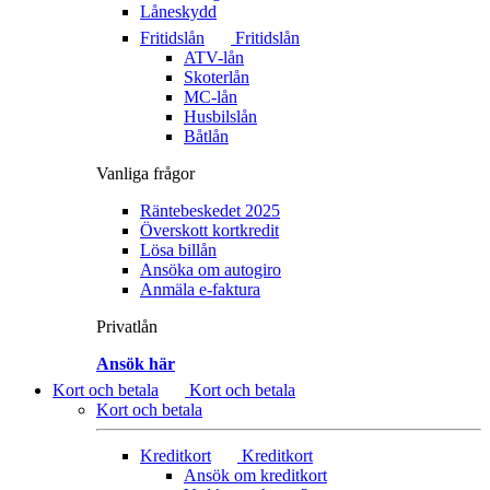
Låneskydd
Fritidslån
Fritidslån
ATV-lån
Skoterlån
MC-lån
Husbilslån
Båtlån
Vanliga frågor
Räntebeskedet 2025
Överskott kortkredit
Lösa billån
Ansöka om autogiro
Anmäla e-faktura
Privatlån
Ansök här
Kort och betala
Kort och betala
Kort och betala
Kreditkort
Kreditkort
Ansök om kreditkort