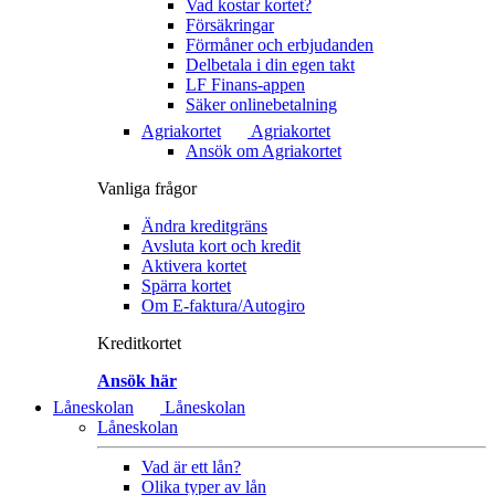
Vad kostar kortet?
Försäkringar
Förmåner och erbjudanden
Delbetala i din egen takt
LF Finans-appen
Säker onlinebetalning
Agriakortet
Agriakortet
Ansök om Agriakortet
Vanliga frågor
Ändra kreditgräns
Avsluta kort och kredit
Aktivera kortet
Spärra kortet
Om E-faktura/Autogiro
Kreditkortet
Ansök här
Låneskolan
Låneskolan
Låneskolan
Vad är ett lån?
Olika typer av lån