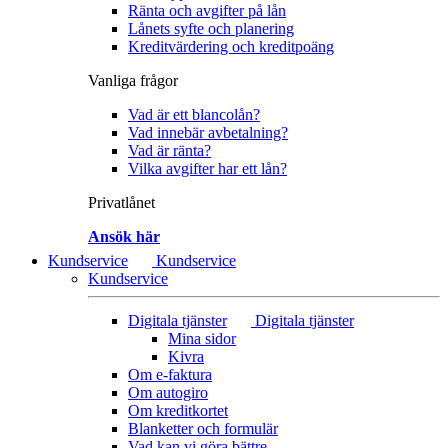
Ränta och avgifter på lån
Lånets syfte och planering
Kreditvärdering och kreditpoäng
Vanliga frågor
Vad är ett blancolån?
Vad innebär avbetalning?
Vad är ränta?
Vilka avgifter har ett lån?
Privatlånet
Ansök här
Kundservice
Kundservice
Kundservice
Digitala tjänster
Digitala tjänster
Mina sidor
Kivra
Om e-faktura
Om autogiro
Om kreditkortet
Blanketter och formulär
Vad kan vi göra bättre