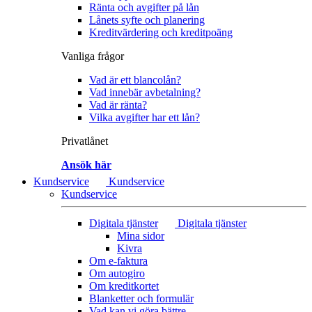
Ränta och avgifter på lån
Lånets syfte och planering
Kreditvärdering och kreditpoäng
Vanliga frågor
Vad är ett blancolån?
Vad innebär avbetalning?
Vad är ränta?
Vilka avgifter har ett lån?
Privatlånet
Ansök här
Kundservice
Kundservice
Kundservice
Digitala tjänster
Digitala tjänster
Mina sidor
Kivra
Om e-faktura
Om autogiro
Om kreditkortet
Blanketter och formulär
Vad kan vi göra bättre