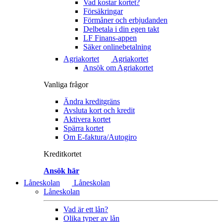
Vad kostar kortet?
Försäkringar
Förmåner och erbjudanden
Delbetala i din egen takt
LF Finans-appen
Säker onlinebetalning
Agriakortet
Agriakortet
Ansök om Agriakortet
Vanliga frågor
Ändra kreditgräns
Avsluta kort och kredit
Aktivera kortet
Spärra kortet
Om E-faktura/Autogiro
Kreditkortet
Ansök här
Låneskolan
Låneskolan
Låneskolan
Vad är ett lån?
Olika typer av lån