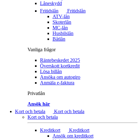
Låneskydd
Fritidslån
Fritidslån
ATV-lån
Skoterlån
MC-lån
Husbilslån
Båtlån
Vanliga frågor
Räntebeskedet 2025
Överskott kortkredit
Lösa billån
Ansöka om autogiro
Anmäla e-faktura
Privatlån
Ansök här
Kort och betala
Kort och betala
Kort och betala
Kreditkort
Kreditkort
Ansök om kreditkort