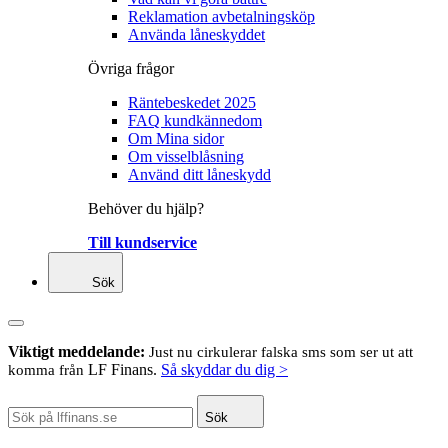
Reklamation avbetalningsköp
Använda låneskyddet
Övriga frågor
Räntebeskedet 2025
FAQ kundkännedom
Om Mina sidor
Om visselblåsning
Använd ditt låneskydd
Behöver du hjälp?
Till kundservice
Sök
Viktigt meddelande:
Just nu cirkulerar falska sms som ser ut att
LF Finans.
Så skyddar du dig >
komma från
Sök