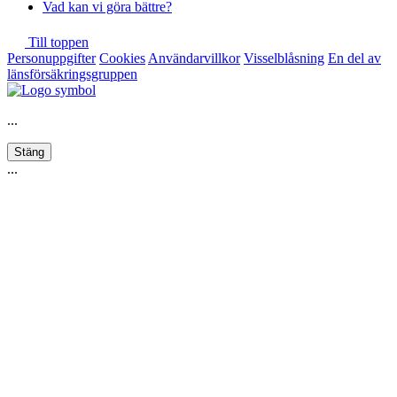
Vad kan vi göra bättre?
Till toppen
Personuppgifter
Cookies
Användarvillkor
Visselblåsning
En del av
länsförsäkringsgruppen
...
Stäng
...