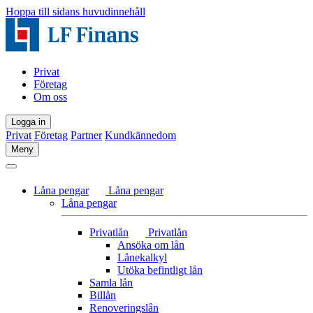
Hoppa till sidans huvudinnehåll
Privat
Företag
Om oss
Logga in
Privat
Företag
Partner
Kundkännedom
Meny
Låna pengar
Låna pengar
Låna pengar
Privatlån
Privatlån
Ansöka om lån
Lånekalkyl
Utöka befintligt lån
Samla lån
Billån
Renoveringslån