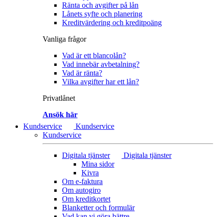
Ränta och avgifter på lån
Lånets syfte och planering
Kreditvärdering och kreditpoäng
Vanliga frågor
Vad är ett blancolån?
Vad innebär avbetalning?
Vad är ränta?
Vilka avgifter har ett lån?
Privatlånet
Ansök här
Kundservice
Kundservice
Kundservice
Digitala tjänster
Digitala tjänster
Mina sidor
Kivra
Om e-faktura
Om autogiro
Om kreditkortet
Blanketter och formulär
Vad kan vi göra bättre