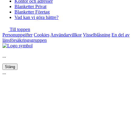
Kontor och adresser
Blanketter Privat
Blanketter Företag
Vad kan vi göra bättre?
Till toppen
Personuppgifter
Cookies
Användarvillkor
Visselblåsning
En del av
länsförsäkringsgruppen
...
Stäng
...