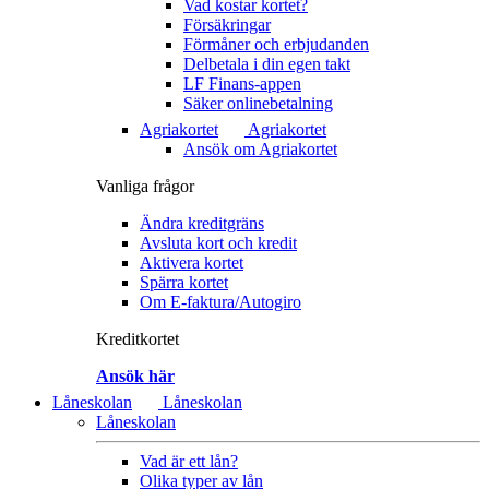
Vad kostar kortet?
Försäkringar
Förmåner och erbjudanden
Delbetala i din egen takt
LF Finans-appen
Säker onlinebetalning
Agriakortet
Agriakortet
Ansök om Agriakortet
Vanliga frågor
Ändra kreditgräns
Avsluta kort och kredit
Aktivera kortet
Spärra kortet
Om E-faktura/Autogiro
Kreditkortet
Ansök här
Låneskolan
Låneskolan
Låneskolan
Vad är ett lån?
Olika typer av lån