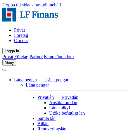
Hoppa till sidans huvudinnehåll
Privat
Företag
Om oss
Logga in
Privat
Företag
Partner
Kundkännedom
Meny
Låna pengar
Låna pengar
Låna pengar
Privatlån
Privatlån
Ansöka om lån
Lånekalkyl
Utöka befintligt lån
Samla lån
Billån
Renoveringslån