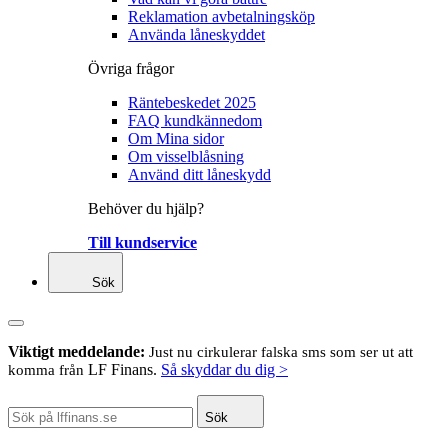
Reklamation avbetalningsköp
Använda låneskyddet
Övriga frågor
Räntebeskedet 2025
FAQ kundkännedom
Om Mina sidor
Om visselblåsning
Använd ditt låneskydd
Behöver du hjälp?
Till kundservice
Sök
Viktigt meddelande:
Just nu cirkulerar falska sms som ser ut att
LF Finans.
Så skyddar du dig >
komma från
Sök