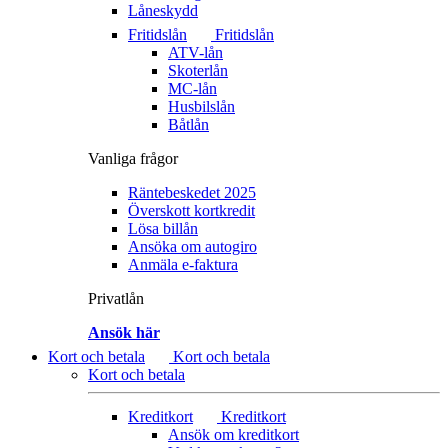
Låneskydd
Fritidslån
Fritidslån
ATV-lån
Skoterlån
MC-lån
Husbilslån
Båtlån
Vanliga frågor
Räntebeskedet 2025
Överskott kortkredit
Lösa billån
Ansöka om autogiro
Anmäla e-faktura
Privatlån
Ansök här
Kort och betala
Kort och betala
Kort och betala
Kreditkort
Kreditkort
Ansök om kreditkort