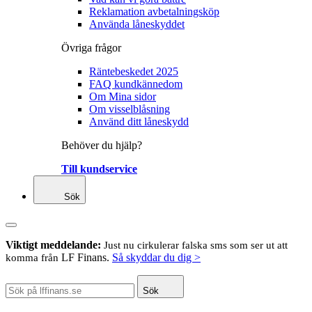
Reklamation avbetalningsköp
Använda låneskyddet
Övriga frågor
Räntebeskedet 2025
FAQ kundkännedom
Om Mina sidor
Om visselblåsning
Använd ditt låneskydd
Behöver du hjälp?
Till kundservice
Sök
Viktigt meddelande:
Just nu cirkulerar falska sms som ser ut att
LF Finans.
Så skyddar du dig >
komma från
Sök