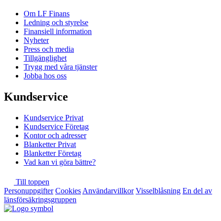
Om LF Finans
Ledning och styrelse
Finansiell information
Nyheter
Press och media
Tillgänglighet
Trygg med våra tjänster
Jobba hos oss
Kundservice
Kundservice Privat
Kundservice Företag
Kontor och adresser
Blanketter Privat
Blanketter Företag
Vad kan vi göra bättre?
Till toppen
Personuppgifter
Cookies
Användarvillkor
Visselblåsning
En del av
länsförsäkringsgruppen