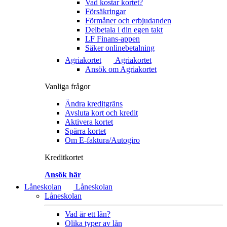
Vad kostar kortet?
Försäkringar
Förmåner och erbjudanden
Delbetala i din egen takt
LF Finans-appen
Säker onlinebetalning
Agriakortet
Agriakortet
Ansök om Agriakortet
Vanliga frågor
Ändra kreditgräns
Avsluta kort och kredit
Aktivera kortet
Spärra kortet
Om E-faktura/Autogiro
Kreditkortet
Ansök här
Låneskolan
Låneskolan
Låneskolan
Vad är ett lån?
Olika typer av lån