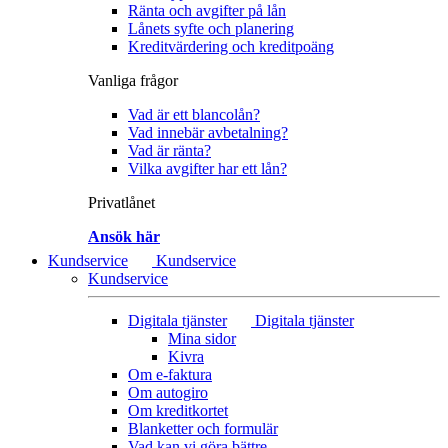
Ränta och avgifter på lån
Lånets syfte och planering
Kreditvärdering och kreditpoäng
Vanliga frågor
Vad är ett blancolån?
Vad innebär avbetalning?
Vad är ränta?
Vilka avgifter har ett lån?
Privatlånet
Ansök här
Kundservice
Kundservice
Kundservice
Digitala tjänster
Digitala tjänster
Mina sidor
Kivra
Om e-faktura
Om autogiro
Om kreditkortet
Blanketter och formulär
Vad kan vi göra bättre