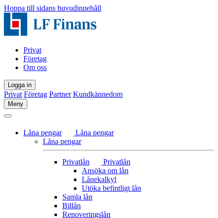
Hoppa till sidans huvudinnehåll
Privat
Företag
Om oss
Logga in
Privat
Företag
Partner
Kundkännedom
Meny
Låna pengar
Låna pengar
Låna pengar
Privatlån
Privatlån
Ansöka om lån
Lånekalkyl
Utöka befintligt lån
Samla lån
Billån
Renoveringslån