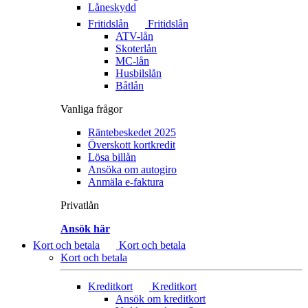
Låneskydd
Fritidslån
Fritidslån
ATV-lån
Skoterlån
MC-lån
Husbilslån
Båtlån
Vanliga frågor
Räntebeskedet 2025
Överskott kortkredit
Lösa billån
Ansöka om autogiro
Anmäla e-faktura
Privatlån
Ansök här
Kort och betala
Kort och betala
Kort och betala
Kreditkort
Kreditkort
Ansök om kreditkort