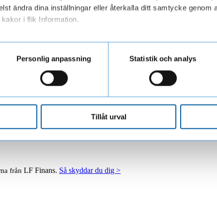
lst ändra dina inställningar eller återkalla ditt samtycke genom a
kakor i flik Information.
ar personuppgifter när du besöker vår webbplats
Personlig anpassning
Statistik och analys
Tillåt urval
LF Finans.
Så skyddar du dig >
mma från