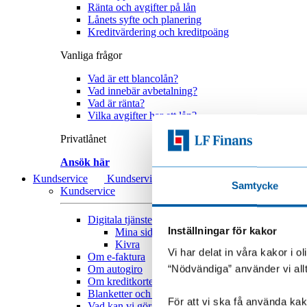
Ränta och avgifter på lån
Lånets syfte och planering
Kreditvärdering och kreditpoäng
Vanliga frågor
Vad är ett blancolån?
Vad innebär avbetalning?
Vad är ränta?
Vilka avgifter har ett lån?
Privatlånet
Ansök här
Kundservice
Kundservice
Samtycke
Kundservice
Digitala tjänster
Digitala tjänster
Inställningar för kakor
Mina sidor
Kivra
Vi har delat in våra kakor i 
Om e-faktura
“Nödvändiga” använder vi all
Om autogiro
Om kreditkortet
Blanketter och formulär
För att vi ska få använda kako
Vad kan vi göra bättre