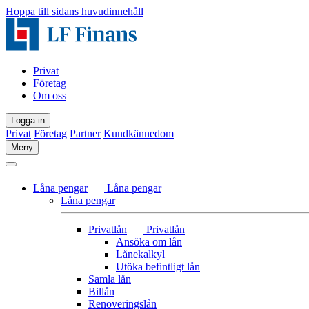
Hoppa till sidans huvudinnehåll
Privat
Företag
Om oss
Logga in
Privat
Företag
Partner
Kundkännedom
Meny
Låna pengar
Låna pengar
Låna pengar
Privatlån
Privatlån
Ansöka om lån
Lånekalkyl
Utöka befintligt lån
Samla lån
Billån
Renoveringslån