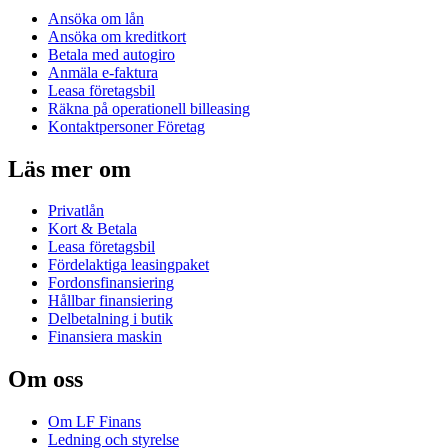
Ansöka om lån
Ansöka om kreditkort
Betala med autogiro
Anmäla e-faktura
Leasa företagsbil
Räkna på operationell billeasing
Kontaktpersoner Företag
Läs mer om
Privatlån
Kort & Betala
Leasa företagsbil
Fördelaktiga leasingpaket
Fordonsfinansiering
Hållbar finansiering
Delbetalning i butik
Finansiera maskin
Om oss
Om LF Finans
Ledning och styrelse