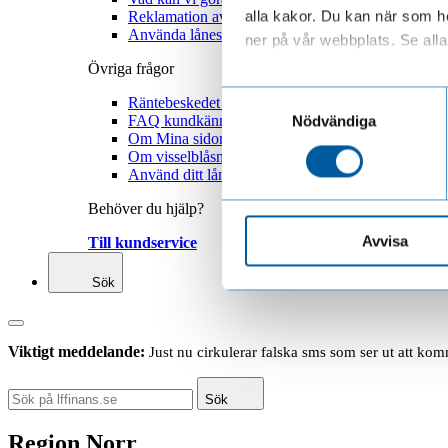
alla kakor. Du kan när som he
Reklamation avbetalningsköp
Använda låneskyddet
ner på vår webbplats. Se alla 
Övriga frågor
Läs mer om hur vi behandl
Samtyckesval
Räntebeskedet 2025
FAQ kundkännedom
Nödvändiga
Om Mina sidor
Om visselblåsning
Använd ditt låneskydd
Behöver du hjälp?
Avvisa
Till kundservice
Sök
Viktigt meddelande:
Just nu cirkulerar falska sms som ser ut att ko
Sök
Region Norr