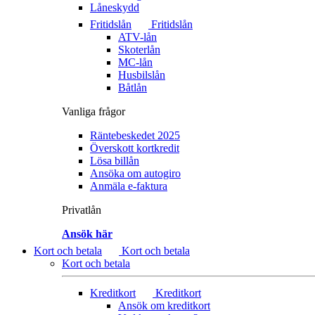
Låneskydd
Fritidslån
Fritidslån
ATV-lån
Skoterlån
MC-lån
Husbilslån
Båtlån
Vanliga frågor
Räntebeskedet 2025
Överskott kortkredit
Lösa billån
Ansöka om autogiro
Anmäla e-faktura
Privatlån
Ansök här
Kort och betala
Kort och betala
Kort och betala
Kreditkort
Kreditkort
Ansök om kreditkort