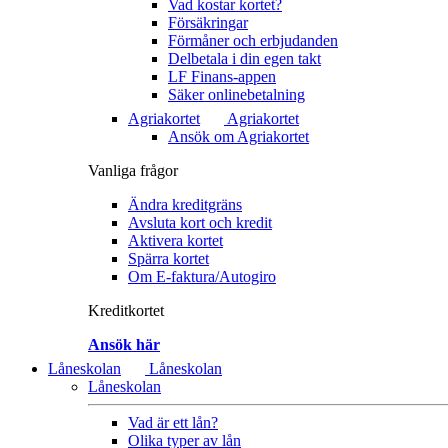
Vad kostar kortet?
Försäkringar
Förmåner och erbjudanden
Delbetala i din egen takt
LF Finans-appen
Säker onlinebetalning
Agriakortet
Agriakortet
Ansök om Agriakortet
Vanliga frågor
Ändra kreditgräns
Avsluta kort och kredit
Aktivera kortet
Spärra kortet
Om E-faktura/Autogiro
Kreditkortet
Ansök här
Låneskolan
Låneskolan
Låneskolan
Vad är ett lån?
Olika typer av lån