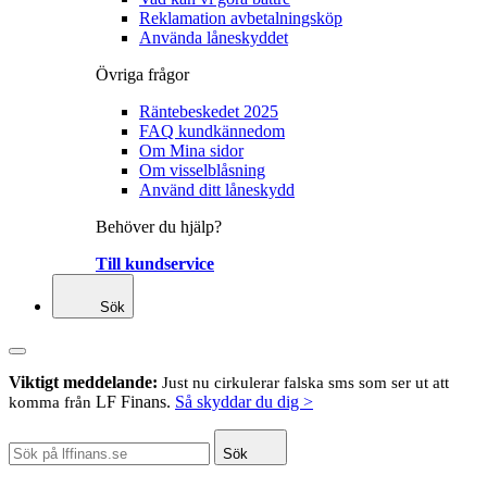
Reklamation avbetalningsköp
Använda låneskyddet
Övriga frågor
Räntebeskedet 2025
FAQ kundkännedom
Om Mina sidor
Om visselblåsning
Använd ditt låneskydd
Behöver du hjälp?
Till kundservice
Sök
Viktigt meddelande:
Just nu cirkulerar falska sms som ser ut att
LF Finans.
Så skyddar du dig >
komma från
Sök