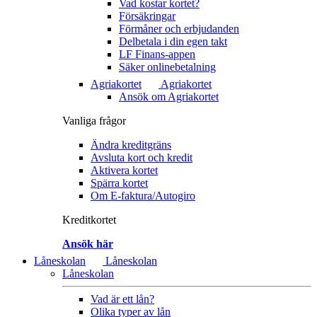
Vad kostar kortet?
Försäkringar
Förmåner och erbjudanden
Delbetala i din egen takt
LF Finans-appen
Säker onlinebetalning
Agriakortet
Agriakortet
Ansök om Agriakortet
Vanliga frågor
Ändra kreditgräns
Avsluta kort och kredit
Aktivera kortet
Spärra kortet
Om E-faktura/Autogiro
Kreditkortet
Ansök här
Låneskolan
Låneskolan
Låneskolan
Vad är ett lån?
Olika typer av lån