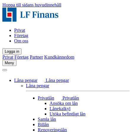
Hoppa till sidans huvudinnehåll
Privat
Företag
Om oss
Logga in
Privat
Företag
Partner
Kundkännedom
Meny
Låna pengar
Låna pengar
Låna pengar
Privatlån
Privatlån
Ansöka om lån
Lånekalkyl
Utöka befintligt lån
Samla lån
Billån
Renoveringslån