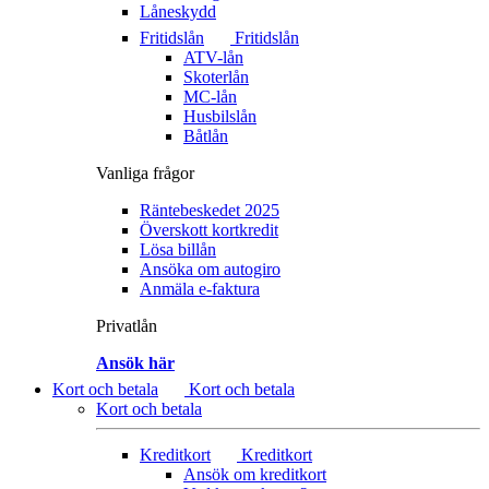
Låneskydd
Fritidslån
Fritidslån
ATV-lån
Skoterlån
MC-lån
Husbilslån
Båtlån
Vanliga frågor
Räntebeskedet 2025
Överskott kortkredit
Lösa billån
Ansöka om autogiro
Anmäla e-faktura
Privatlån
Ansök här
Kort och betala
Kort och betala
Kort och betala
Kreditkort
Kreditkort
Ansök om kreditkort