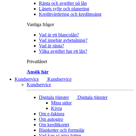
Ränta och avgifter på lån
Lånets syfte och planering
Kreditvärdering och kreditpoäng
Vanliga frågor
Vad är ett blancolån?
Vad innebär avbetalning?
Vad är ränta?
Vilka avgifter har ett lån?
Privatlånet
Ansök här
Kundservice
Kundservice
Kundservice
Digitala tjänster
Digitala tjänster
Mina sidor
Kivra
Om e-faktura
Om autogiro
Om kreditkortet
Blanketter och formulär
Vad kan vi göra bättre