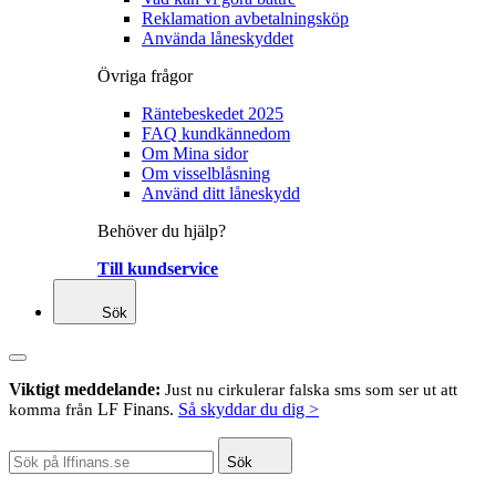
Reklamation avbetalningsköp
Använda låneskyddet
Övriga frågor
Räntebeskedet 2025
FAQ kundkännedom
Om Mina sidor
Om visselblåsning
Använd ditt låneskydd
Behöver du hjälp?
Till kundservice
Sök
Viktigt meddelande:
Just nu cirkulerar falska sms som ser ut att
LF Finans.
Så skyddar du dig >
komma från
Sök