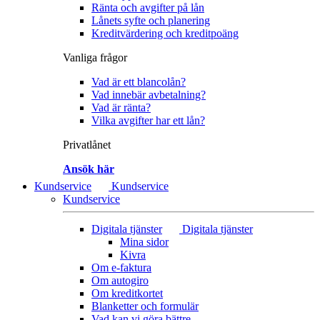
Ränta och avgifter på lån
Lånets syfte och planering
Kreditvärdering och kreditpoäng
Vanliga frågor
Vad är ett blancolån?
Vad innebär avbetalning?
Vad är ränta?
Vilka avgifter har ett lån?
Privatlånet
Ansök här
Kundservice
Kundservice
Kundservice
Digitala tjänster
Digitala tjänster
Mina sidor
Kivra
Om e-faktura
Om autogiro
Om kreditkortet
Blanketter och formulär
Vad kan vi göra bättre