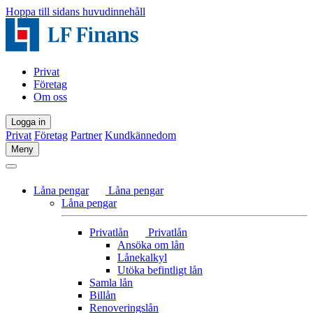
Hoppa till sidans huvudinnehåll
Privat
Företag
Om oss
Logga in
Privat
Företag
Partner
Kundkännedom
Meny
Låna pengar
Låna pengar
Låna pengar
Privatlån
Privatlån
Ansöka om lån
Lånekalkyl
Utöka befintligt lån
Samla lån
Billån
Renoveringslån