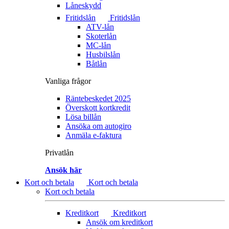
Låneskydd
Fritidslån
Fritidslån
ATV-lån
Skoterlån
MC-lån
Husbilslån
Båtlån
Vanliga frågor
Räntebeskedet 2025
Överskott kortkredit
Lösa billån
Ansöka om autogiro
Anmäla e-faktura
Privatlån
Ansök här
Kort och betala
Kort och betala
Kort och betala
Kreditkort
Kreditkort
Ansök om kreditkort