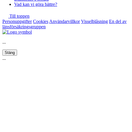
Vad kan vi göra bättre?
Till toppen
Personuppgifter
Cookies
Användarvillkor
Visselblåsning
En del av
länsförsäkringsgruppen
...
Stäng
...