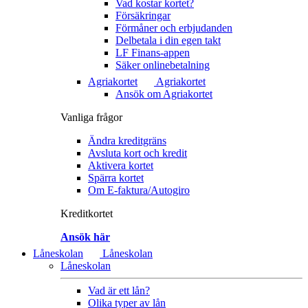
Vad kostar kortet?
Försäkringar
Förmåner och erbjudanden
Delbetala i din egen takt
LF Finans-appen
Säker onlinebetalning
Agriakortet
Agriakortet
Ansök om Agriakortet
Vanliga frågor
Ändra kreditgräns
Avsluta kort och kredit
Aktivera kortet
Spärra kortet
Om E-faktura/Autogiro
Kreditkortet
Ansök här
Låneskolan
Låneskolan
Låneskolan
Vad är ett lån?
Olika typer av lån