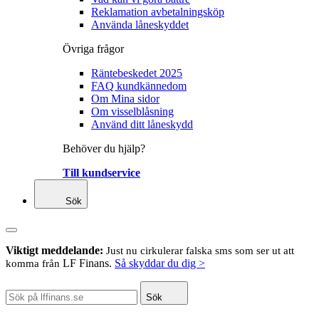
Reklamation avbetalningsköp
Använda låneskyddet
Övriga frågor
Räntebeskedet 2025
FAQ kundkännedom
Om Mina sidor
Om visselblåsning
Använd ditt låneskydd
Behöver du hjälp?
Till kundservice
Sök
Viktigt meddelande:
Just nu cirkulerar falska sms som ser ut att
LF Finans.
Så skyddar du dig >
komma från
Sök