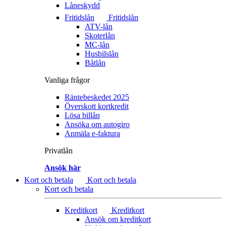
Låneskydd
Fritidslån
Fritidslån
ATV-lån
Skoterlån
MC-lån
Husbilslån
Båtlån
Vanliga frågor
Räntebeskedet 2025
Överskott kortkredit
Lösa billån
Ansöka om autogiro
Anmäla e-faktura
Privatlån
Ansök här
Kort och betala
Kort och betala
Kort och betala
Kreditkort
Kreditkort
Ansök om kreditkort