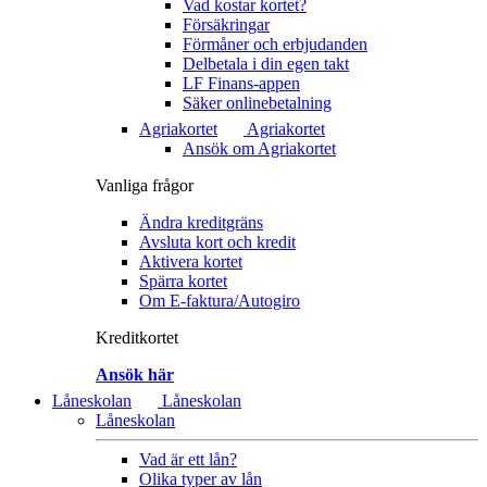
Vad kostar kortet?
Försäkringar
Förmåner och erbjudanden
Delbetala i din egen takt
LF Finans-appen
Säker onlinebetalning
Agriakortet
Agriakortet
Ansök om Agriakortet
Vanliga frågor
Ändra kreditgräns
Avsluta kort och kredit
Aktivera kortet
Spärra kortet
Om E-faktura/Autogiro
Kreditkortet
Ansök här
Låneskolan
Låneskolan
Låneskolan
Vad är ett lån?
Olika typer av lån