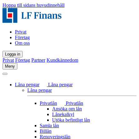
Hoppa till sidans huvudinnehåll
Privat
Företag
Om oss
Logga in
Privat
Företag
Partner
Kundkännedom
Meny
Låna pengar
Låna pengar
Låna pengar
Privatlån
Privatlån
Ansöka om lån
Lånekalkyl
Utöka befintligt lån
Samla lån
Billån
Renoveringslån