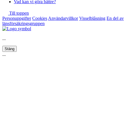
Vad kan vi göra bättre?
Till toppen
Personuppgifter
Cookies
Användarvillkor
Visselblåsning
En del av
länsförsäkringsgruppen
...
Stäng
...