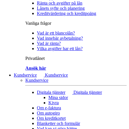
Ränta och avgifter på lån
Lånets syfte och planering
Kreditvärdering och kreditpoäng
Vanliga frågor
Vad är ett blancolån?
Vad innebär avbetalning?
Vad är ränta?
Vilka avgifter har ett lån?
Privatlånet
Ansök här
Kundservice
Kundservice
Kundservice
Digitala tjänster
Digitala tjänster
Mina sidor
Kivra
Om e-faktura
Om autogiro
Om kreditkortet
Blanketter och formulär
Vad kan vi göra bättre