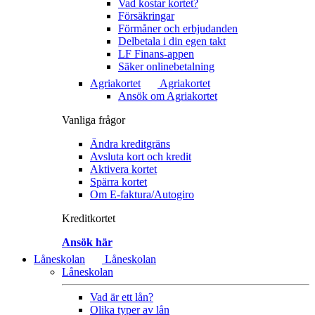
Vad kostar kortet?
Försäkringar
Förmåner och erbjudanden
Delbetala i din egen takt
LF Finans-appen
Säker onlinebetalning
Agriakortet
Agriakortet
Ansök om Agriakortet
Vanliga frågor
Ändra kreditgräns
Avsluta kort och kredit
Aktivera kortet
Spärra kortet
Om E-faktura/Autogiro
Kreditkortet
Ansök här
Låneskolan
Låneskolan
Låneskolan
Vad är ett lån?
Olika typer av lån