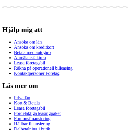
Hjälp mig att
Ansöka om lån
Ansöka om kreditkort
Betala med autogiro
Anmäla e-faktura
Leasa företagsbil
Räkna på operationell billeasing
Kontaktpersoner Företag
Läs mer om
Privatlån
Kort & Betala
Leasa företagsbil
Fördelaktiga leasingpaket
Fordonsfinansiering
Hållbar finansiering
Delbetalning i butik