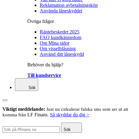
Reklamation avbetalningsköp
Använda låneskyddet
Övriga frågor
Räntebeskedet 2025
FAQ kundkännedom
Om Mina sidor
Om visselblåsning
Använd ditt låneskydd
Behöver du hjälp?
Till kundservice
Sök
Viktigt meddelande:
Just nu cirkulerar falska sms som ser ut att
LF Finans.
Så skyddar du dig >
komma från
Sök