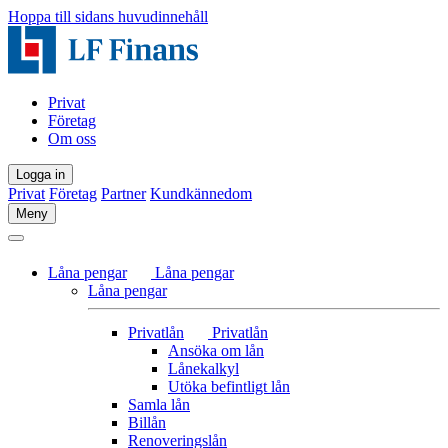
Hoppa till sidans huvudinnehåll
Privat
Företag
Om oss
Logga in
Privat
Företag
Partner
Kundkännedom
Meny
Låna pengar
Låna pengar
Låna pengar
Privatlån
Privatlån
Ansöka om lån
Lånekalkyl
Utöka befintligt lån
Samla lån
Billån
Renoveringslån