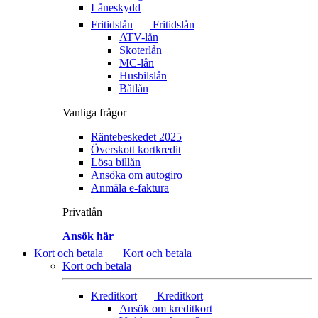
Låneskydd
Fritidslån
Fritidslån
ATV-lån
Skoterlån
MC-lån
Husbilslån
Båtlån
Vanliga frågor
Räntebeskedet 2025
Överskott kortkredit
Lösa billån
Ansöka om autogiro
Anmäla e-faktura
Privatlån
Ansök här
Kort och betala
Kort och betala
Kort och betala
Kreditkort
Kreditkort
Ansök om kreditkort