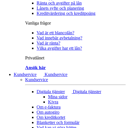
Ränta och avgifter på lån
Lånets syfte och planering
Kreditvärdering och kreditpoäng
Vanliga frågor
Vad är ett blancolån?
Vad innebär avbetalning?
Vad är ränta?
Vilka avgifter har ett lån?
Privatlånet
Ansök här
Kundservice
Kundservice
Kundservice
Digitala tjänster
Digitala tjänster
Mina sidor
Kivra
Om e-faktura
Om autogiro
Om kreditkortet
Blanketter och formulär
Vad kan vi göra bättre