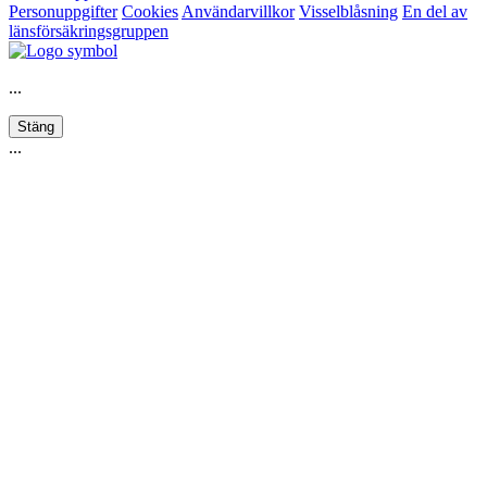
Personuppgifter
Cookies
Användarvillkor
Visselblåsning
En del av
länsförsäkringsgruppen
...
Stäng
...