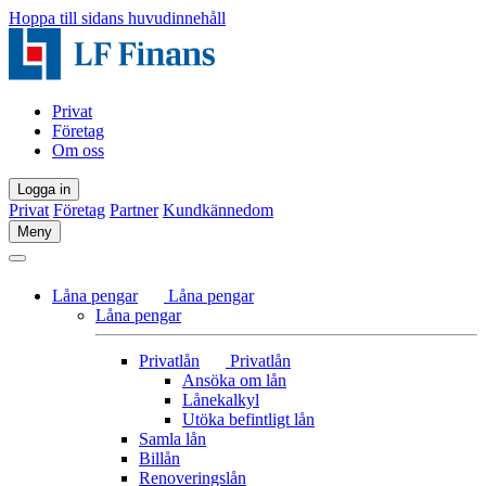
Hoppa till sidans huvudinnehåll
Privat
Företag
Om oss
Logga in
Privat
Företag
Partner
Kundkännedom
Meny
Låna pengar
Låna pengar
Låna pengar
Privatlån
Privatlån
Ansöka om lån
Lånekalkyl
Utöka befintligt lån
Samla lån
Billån
Renoveringslån