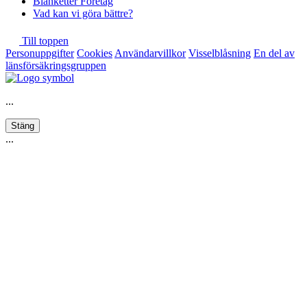
Blanketter Företag
Vad kan vi göra bättre?
Till toppen
Personuppgifter
Cookies
Användarvillkor
Visselblåsning
En del av
länsförsäkringsgruppen
...
Stäng
...