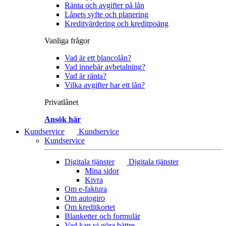
Ränta och avgifter på lån
Lånets syfte och planering
Kreditvärdering och kreditpoäng
Vanliga frågor
Vad är ett blancolån?
Vad innebär avbetalning?
Vad är ränta?
Vilka avgifter har ett lån?
Privatlånet
Ansök här
Kundservice
Kundservice
Kundservice
Digitala tjänster
Digitala tjänster
Mina sidor
Kivra
Om e-faktura
Om autogiro
Om kreditkortet
Blanketter och formulär
Vad kan vi göra bättre