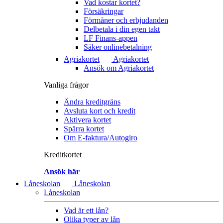
Vad kostar kortet?
Försäkringar
Förmåner och erbjudanden
Delbetala i din egen takt
LF Finans-appen
Säker onlinebetalning
Agriakortet
Agriakortet
Ansök om Agriakortet
Vanliga frågor
Ändra kreditgräns
Avsluta kort och kredit
Aktivera kortet
Spärra kortet
Om E-faktura/Autogiro
Kreditkortet
Ansök här
Låneskolan
Låneskolan
Låneskolan
Vad är ett lån?
Olika typer av lån