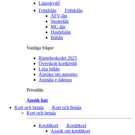
Låneskydd
Fritidslån
Fritidslån
ATV-lån
Skoterlån
MC-lån
Husbilslån
Båtlån
Vanliga frågor
Räntebeskedet 2025
Överskott kortkredit
Lösa billån
Ansöka om autogiro
Anmäla e-faktura
Privatlån
Ansök här
Kort och betala
Kort och betala
Kort och betala
Kreditkort
Kreditkort
Ansök om kreditkort