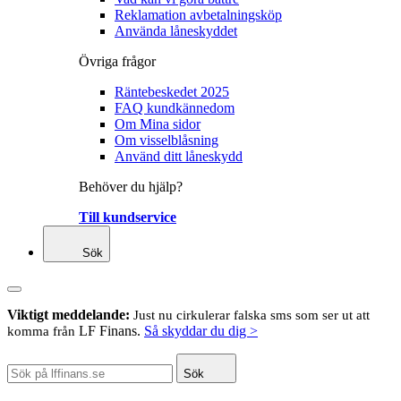
Reklamation avbetalningsköp
Använda låneskyddet
Övriga frågor
Räntebeskedet 2025
FAQ kundkännedom
Om Mina sidor
Om visselblåsning
Använd ditt låneskydd
Behöver du hjälp?
Till kundservice
Sök
Viktigt meddelande:
Just nu cirkulerar falska sms som ser ut att
LF Finans.
Så skyddar du dig >
komma från
Sök