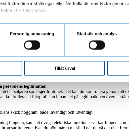
lst ändra dina inställningar eller återkalla ditt samtycke genom a
kakor i flik Information.
ar personuppgifter när du besöker vår webbplats
Personlig anpassning
Statistik och analys
 vår checklista på saker som är bra att tänka på vid köp av en begagna
. För att säkerställa att det blir så får du en checklista på saker som är
Tillåt urval
ra personens legitimation
 att det är säljaren som äger fordonet. Det kan du kontrollera genom att
 att kontrollera att fotografiet och namnet på legitimationen överensstä
sbilens skick noggrant, både invändigt och utvändigt.
ing fungerar, samt att övriga elektriska funktioner verkar fungera som 
ka bromsar fungerar. Kan du höra några missljud när du växlar eller bro