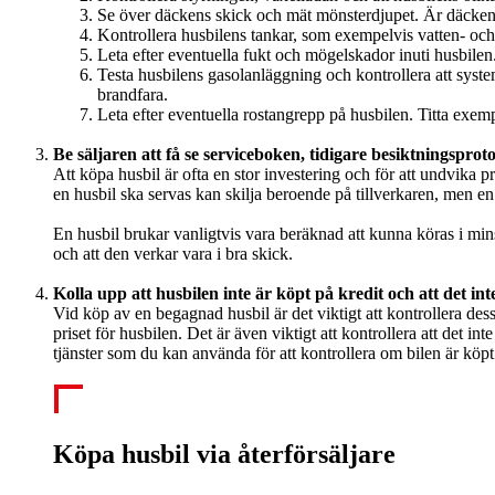
Se över däckens skick och mät mönsterdjupet. Är däcken j
Kontrollera husbilens tankar, som exempelvis vatten- och 
Leta efter eventuella fukt och mögelskador inuti husbilen. 
Testa husbilens gasolanläggning och kontrollera att system
brandfara.
Leta efter eventuella rostangrepp på husbilen. Titta exem
Be säljaren att få se serviceboken, tidigare besiktningsprot
Att köpa husbil är ofta en stor investering och för att undvika
en husbil ska servas kan skilja beroende på tillverkaren, men en 
En husbil brukar vanligtvis vara beräknad att kunna köras i minst
och att den verkar vara i bra skick.
Kolla upp att husbilen inte är köpt på kredit och att det int
Vid köp av en begagnad husbil är det viktigt att kontrollera dess
priset för husbilen. Det är även viktigt att kontrollera att det 
tjänster som du kan använda för att kontrollera om bilen är köpt 
Köpa husbil via återförsäljare