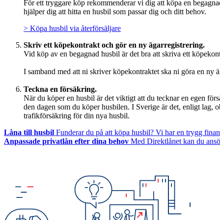
För ett tryggare köp rekommenderar vi dig att köpa en begagnad
hjälper dig att hitta en husbil som passar dig och ditt behov.
> Köpa husbil via återförsäljare
Skriv ett köpekontrakt och gör en ny ägarregistrering.
Vid köp av en begagnad husbil är det bra att skriva ett köpeko
I samband med att ni skriver köpekontraktet ska ni göra en ny ä
Teckna en försäkring.
När du köper en husbil är det viktigt att du tecknar en egen försä
den dagen som du köper husbilen. I Sverige är det, enligt lag, o
trafikförsäkring för din nya husbil.
Låna till husbil
Funderar du på att köpa husbil? Vi har en trygg finans
Anpassade privatlån efter dina behov
Med Direktlånet kan du ansök