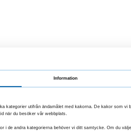
Information
olika kategorier utifrån ändamålet med kakorna. De kakor som vi 
LF Finans.
Så skyddar du dig >
mma från
tid när du besöker vår webbplats.
r i de andra kategorierna behöver vi ditt samtycke. Om du väljer “