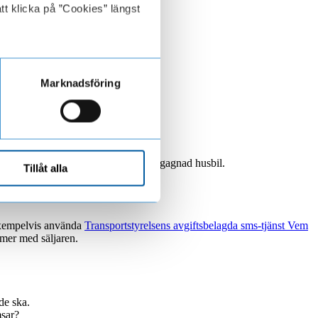
tt klicka på ”Cookies” längst
Marknadsföring
d husbil.
 bra att tänka på när du ska köpa en begagnad husbil.
Tillåt alla
 exempelvis använda
Transportstyrelsens avgiftsbelagda sms-tjänst Vem
mmer med säljaren.
de ska.
msar?