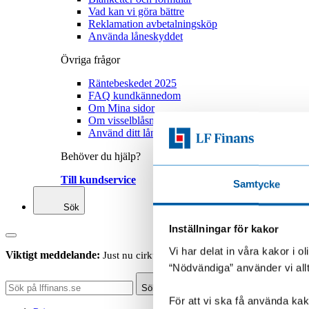
Vad kan vi göra bättre
Reklamation avbetalningsköp
Använda låneskyddet
Övriga frågor
Räntebeskedet 2025
FAQ kundkännedom
Om Mina sidor
Om visselblåsning
Använd ditt låneskydd
Behöver du hjälp?
Till kundservice
Samtycke
Sök
Inställningar för kakor
Vi har delat in våra kakor i 
Viktigt meddelande:
Just nu cirkulerar falska sms som ser ut att ko
“Nödvändiga” använder vi all
Sök
För att vi ska få använda kako