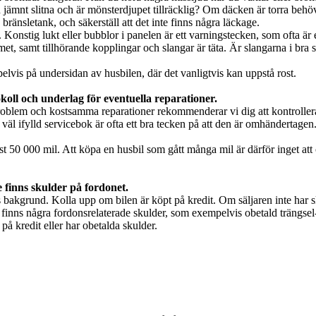
ämnt slitna och är mönsterdjupet tillräcklig? Om däcken är torra behöv
bränsletank, och säkerställ att det inte finns några läckage.
Konstig lukt eller bubblor i panelen är ett varningstecken, som ofta är e
et, samt tillhörande kopplingar och slangar är täta. Är slangarna i bra s
pelvis på undersidan av husbilen, där det vanligtvis kan uppstå rost.
okoll och underlag för eventuella reparationer.
 problem och kostsamma reparationer rekommenderar vi dig att kontrollera
väl ifylld servicebok är ofta ett bra tecken på att den är omhändertagen.
 50 000 mil. Att köpa en husbil som gått många mil är därför inget att oro
e finns skulder på fordonet.
 bakgrund. Kolla upp om bilen är köpt på kredit. Om säljaren inte har skö
inte finns några fordonsrelaterade skulder, som exempelvis obetald trängse
på kredit eller har obetalda skulder.