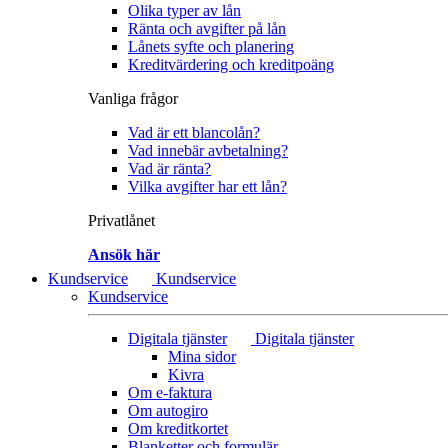
Olika typer av lån
Ränta och avgifter på lån
Lånets syfte och planering
Kreditvärdering och kreditpoäng
Vanliga frågor
Vad är ett blancolån?
Vad innebär avbetalning?
Vad är ränta?
Vilka avgifter har ett lån?
Privatlånet
Ansök här
Kundservice
Kundservice
Kundservice
Digitala tjänster
Digitala tjänster
Mina sidor
Kivra
Om e-faktura
Om autogiro
Om kreditkortet
Blanketter och formulär