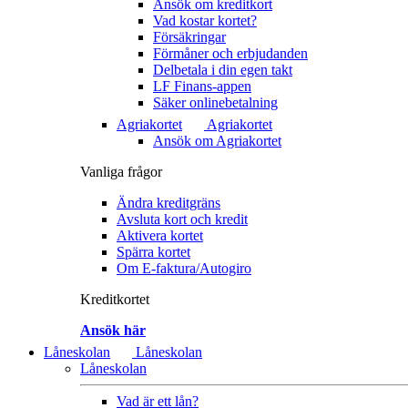
Ansök om kreditkort
Vad kostar kortet?
Försäkringar
Förmåner och erbjudanden
Delbetala i din egen takt
LF Finans-appen
Säker onlinebetalning
Agriakortet
Agriakortet
Ansök om Agriakortet
Vanliga frågor
Ändra kreditgräns
Avsluta kort och kredit
Aktivera kortet
Spärra kortet
Om E-faktura/Autogiro
Kreditkortet
Ansök här
Låneskolan
Låneskolan
Låneskolan
Vad är ett lån?