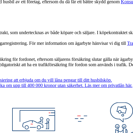
 husbil av ett företag, eftersom du då får ett bättre skydd genom
Konsu
ntrakt, som undertecknas av både köpare och säljare. I köpekontraktet s
garregistrering. För mer information om ägarbyte hänvisar vi dig till
Tra
kring för fordonet, eftersom säljarens försäkring slutar gälla när ägarbyte
bligatoriskt att ha en trafikförsäkring för fordon som används i trafik. 
iering att erbjuda om du vill låna pengar till ditt husbilsköp.
a om upp till 400 000 kronor utan säkerhet. Läs mer om privatlån här.