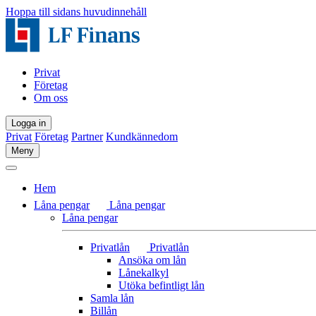
Hoppa till sidans huvudinnehåll
Privat
Företag
Om oss
Logga in
Privat
Företag
Partner
Kundkännedom
Meny
Hem
Låna pengar
Låna pengar
Låna pengar
Privatlån
Privatlån
Ansöka om lån
Lånekalkyl
Utöka befintligt lån
Samla lån
Billån