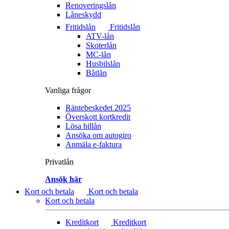
Renoveringslån
Låneskydd
Fritidslån
Fritidslån
ATV-lån
Skoterlån
MC-lån
Husbilslån
Båtlån
Vanliga frågor
Räntebeskedet 2025
Överskott kortkredit
Lösa billån
Ansöka om autogiro
Anmäla e-faktura
Privatlån
Ansök här
Kort och betala
Kort och betala
Kort och betala
Kreditkort
Kreditkort