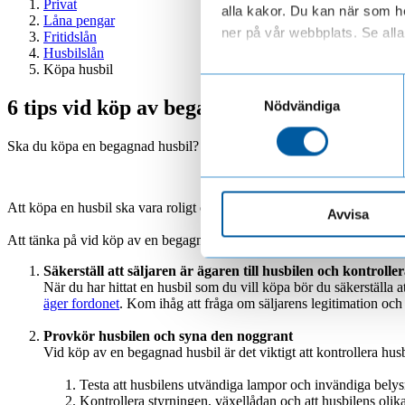
Privat
alla kakor. Du kan när som he
Låna pengar
ner på vår webbplats. Se alla 
Fritidslån
Husbilslån
Köpa husbil
Läs mer om hur vi behandl
Samtyckesval
6 tips vid köp av begagnad husbil
Nödvändiga
Ska du köpa en begagnad husbil? Undvik vanliga fällor genom att följa
Att köpa en husbil ska vara roligt och leda till många härliga semestrar
Avvisa
Att tänka på vid köp av en begagnad husbil:
Säkerställ att säljaren är ägaren till husbilen och kontrolle
När du har hittat en husbil som du vill köpa bör du säkerställa
äger fordonet
. Kom ihåg att fråga om säljarens legitimation och
Provkör husbilen och syna den noggrant
Vid köp av en begagnad husbil är det viktigt att kontrollera hu
Testa att husbilens utvändiga lampor och invändiga belysn
Kontrollera styrningen, växellådan och att husbilens oli