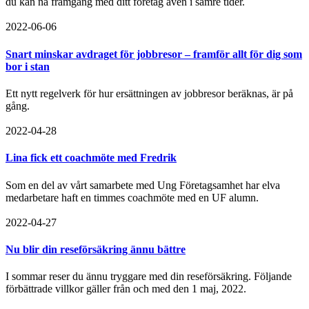
du kan nå framgång med ditt företag även i sämre tider.
2022-06-06
Snart minskar avdraget för jobbresor – framför allt för dig som
bor i stan
Ett nytt regelverk för hur ersättningen av jobbresor beräknas, är på
gång.
2022-04-28
Lina fick ett coachmöte med Fredrik
Som en del av vårt samarbete med Ung Företagsamhet har elva
medarbetare haft en timmes coachmöte med en UF alumn.
2022-04-27
Nu blir din reseförsäkring ännu bättre
I sommar reser du ännu tryggare med din reseförsäkring. Följande
förbättrade villkor gäller från och med den 1 maj, 2022.