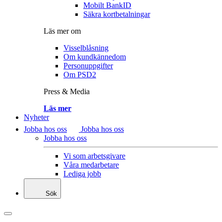
Mobilt BankID
Säkra kortbetalningar
Läs mer om
Visselblåsning
Om kundkännedom
Personuppgifter
Om PSD2
Press & Media
Läs mer
Nyheter
Jobba hos oss
Jobba hos oss
Jobba hos oss
Vi som arbetsgivare
Våra medarbetare
Lediga jobb
Sök