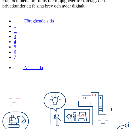
Från och med april finns fler möjligheter för företag- och
privatkunder att få sina brev och avier digitalt.
Föregående sida
1
...
3
4
5
6
7
Nästa sida