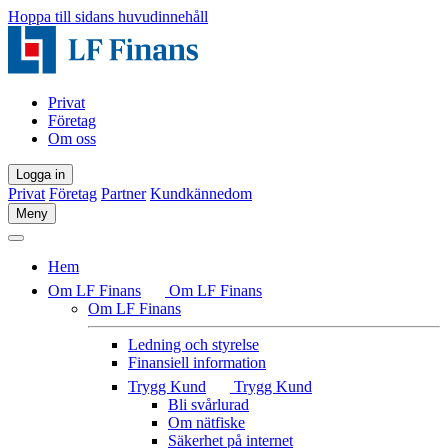
Hoppa till sidans huvudinnehåll
Privat
Företag
Om oss
Logga in
Privat
Företag
Partner
Kundkännedom
Meny
Hem
Om LF Finans
Om LF Finans
Om LF Finans
Ledning och styrelse
Finansiell information
Trygg Kund
Trygg Kund
Bli svårlurad
Om nätfiske
Säkerhet på internet