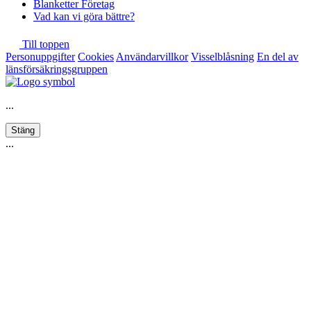
Blanketter Företag
Vad kan vi göra bättre?
Till toppen
Personuppgifter
Cookies
Användarvillkor
Visselblåsning
En del av
länsförsäkringsgruppen
...
Stäng
...